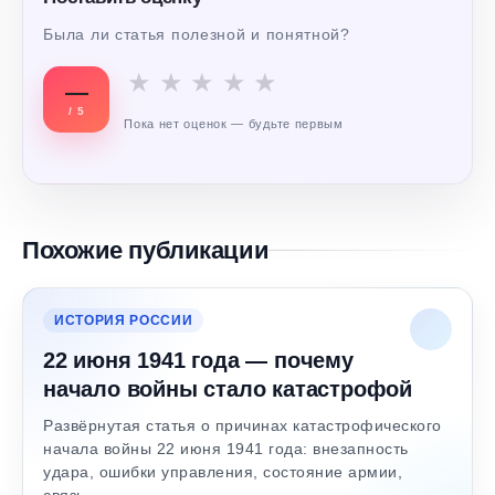
Была ли статья полезной и понятной?
★
★
★
★
★
—
/ 5
Пока нет оценок — будьте первым
Похожие публикации
ИСТОРИЯ РОССИИ
22 июня 1941 года — почему
начало войны стало катастрофой
Развёрнутая статья о причинах катастрофического
начала войны 22 июня 1941 года: внезапность
удара, ошибки управления, состояние армии,
связь,…