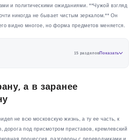
ами и политическими ожиданиями. **Чужой взгляд
очти никогда не бывает чистым зеркалом.** Он
него видно многое, но форма предметов меняется.
Показать
15 разделов
рану, а в заранее
ну
дел не всю московскую жизнь, а ту ее часть, к
р, дорога под присмотром приставов, кремлевский
рковная процессия, разговоры с переводчиками и