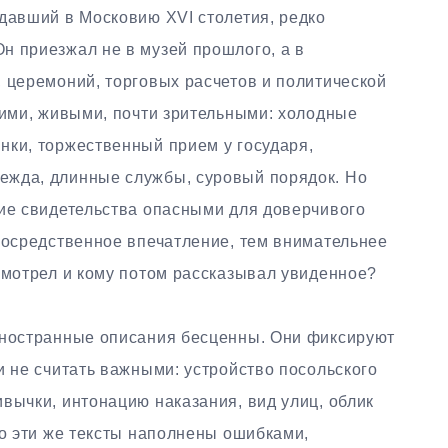
давший в Московию XVI столетия, редко
н приезжал не в музей прошлого, а в
 церемоний, торговых расчетов и политической
кими, живыми, почти зрительными: холодные
нки, торжественный прием у государя,
ежда, длинные службы, суровый порядок. Но
кие свидетельства опасными для доверчивого
епосредственное впечатление, тем внимательнее
смотрел и кому потом рассказывал увиденное?
иностранные описания бесценны. Они фиксируют
и не считать важными: устройство посольского
вычки, интонацию наказания, вид улиц, облик
Но эти же тексты наполнены ошибками,