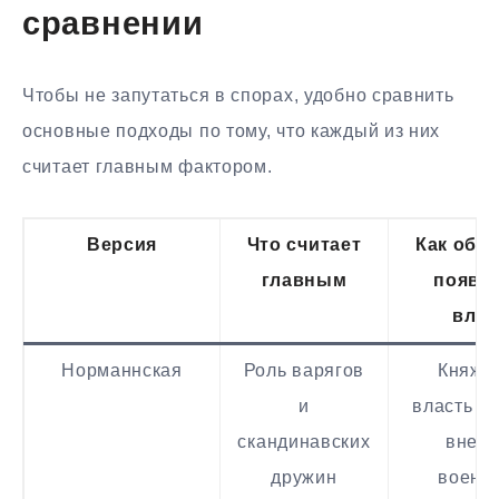
сравнении
Чтобы не запутаться в спорах, удобно сравнить
основные подходы по тому, что каждый из них
считает главным фактором.
Версия
Что считает
Как объ
главным
появл
влас
Норманнская
Роль варягов
Княже
и
власть п
скандинавских
внеш
дружин
военн