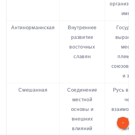
организа
импу
Антинорманнская
Внутреннее
Госуда
развитие
выраста
восточных
мест
славян
племе
союзов, 
и зн
Смешанная
Соединение
Русь воз
местной
чер
основы и
взаимоде
внешних
славян
влияний
земе