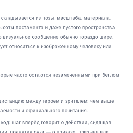
 складывается из позы, масштаба, материала,
высоты постамента и даже пустого пространства
но визуальное сообщение обычно гораздо шире.
ует относиться к изображённому человеку или
торые часто остаются незамеченными при беглом
дистанцию между героем и зрителем: чем выше
гаемости и официального почитания.
код: шаг вперёд говорит о действии, сидящая
ии, поднятая рука — о приказе, призыве или