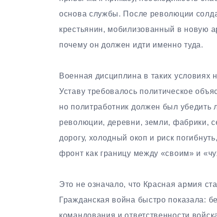
основа службы. После революции солда
крестьянин, мобилизованный в новую ар
почему он должен идти именно туда.
Военная дисциплина в таких условиях н
Уставу требовалось политическое объяс
но политработник должен был убедить л
революции, деревни, земли, фабрики, се
дорогу, холодный окоп и риск погибнут
фронт как границу между «своим» и «ч
Это не означало, что Красная армия ст
Гражданская война быстро показала: бе
командования и ответственности войск