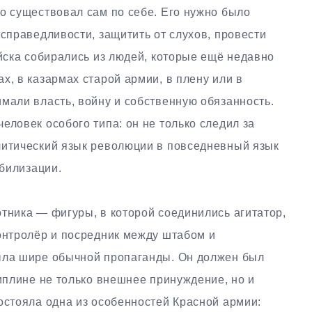
о существовал сам по себе. Его нужно было
 справедливости, защитить от слухов, провести
ойска собирались из людей, которые ещё недавно
х, в казармах старой армии, в плену или в
мали власть, войну и собственную обязанность.
еловек особого типа: он не только следил за
литический язык революции в повседневный язык
обилизации.
тника — фигуры, в которой соединились агитатор,
контролёр и посредник между штабом и
ыла шире обычной пропаганды. Он должен был
циплине не только внешнее принуждение, но и
остояла одна из особенностей Красной армии: