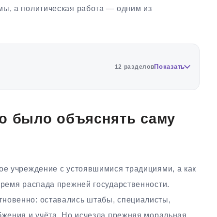
мы, а политическая работа — одним из
Показать
12 разделов
но было объяснять саму
ое учреждение с устоявшимися традициями, а как
время распада прежней государственности.
новенно: оставались штабы, специалисты,
бжения и учёта. Но исчезла прежняя моральная