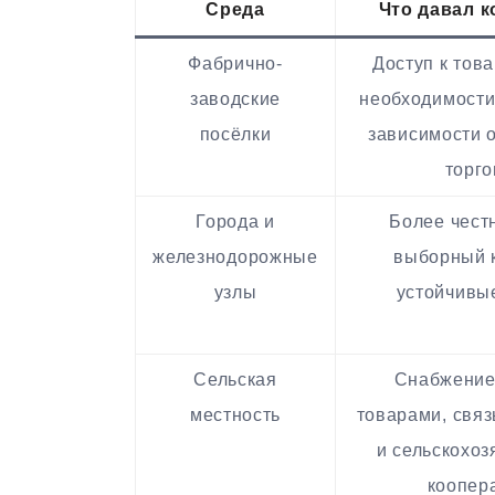
Среда
Что давал 
Фабрично-
Доступ к тов
заводские
необходимости
посёлки
зависимости о
торг
Города и
Более чест
железнодорожные
выборный 
узлы
устойчивые
Сельская
Снабжение
местность
товарами, связ
и сельскохоз
коопер