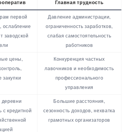
кооператив
Главная трудность
арам первой
Давление администрации,
, ослабление
ограниченность заработков,
т заводской
слабая самостоятельность
овли
работников
ные цены,
Конкуренция частных
контроль,
лавочников и необходимость
 закупки
профессионального
управления
 деревни
Большие расстояния,
ь с кредитной
сезонность доходов, нехватка
яйственной
грамотных организаторов
ацией