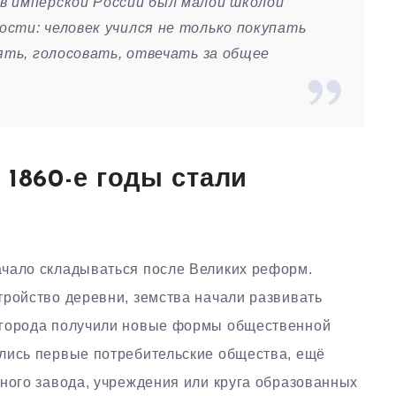
в имперской России был малой школой
сти: человек учился не только покупать
ять, голосовать, отвечать за общее
 1860-е годы стали
ачало складываться после Великих реформ.
тройство деревни, земства начали развивать
 города получили новые формы общественной
лись первые потребительские общества, ещё
ного завода, учреждения или круга образованных