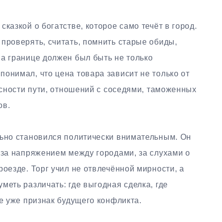
казкой о богатстве, которое само течёт в город.
проверять, считать, помнить старые обиды,
на границе должен был быть не только
онимал, что цена товара зависит не только от
пасности пути, отношений с соседями, таможенных
ов.
льно становился политически внимательным. Он
 за напряжением между городами, за слухами о
роезде. Торг учил не отвлечённой мирности, а
меть различать: где выгодная сделка, где
де уже признак будущего конфликта.