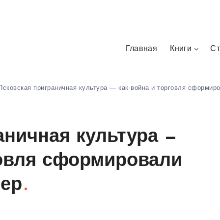
Главная
Книги
Ст
Псковская приграничная культура — как война и торговля сформиро
аничная культура —
говля сформировали
тер