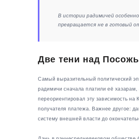
В истории радимичей особенно
превращается не в готовый от
Две тени над Посожь
Самый выразительный политический эпи
радимичи сначала платили её хазарам, а
переориентировал эту зависимость на К
получателя платежа. Важнее другое: да
систему внешней власти до окончатель
Дань в раннесредневековом обществе б