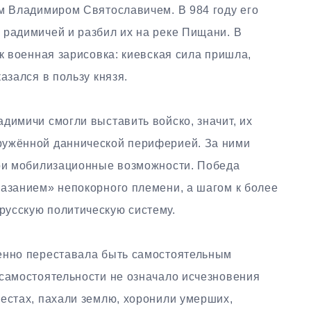
ем Владимиром Святославичем. В 984 году его
 радимичей и разбил их на реке Пищани. В
ак военная зарисовка: киевская сила пришла,
азался в пользу князя.
димичи смогли выставить войско, значит, их
ружённой даннической периферией. За ними
вои мобилизационные возможности. Победа
казанием» непокорного племени, а шагом к более
усскую политическую систему.
енно переставала быть самостоятельным
 самостоятельности не означало исчезновения
местах, пахали землю, хоронили умерших,