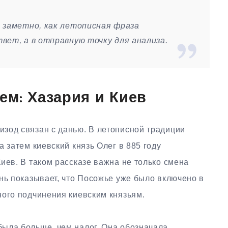
 заметно, как летописная фраза
вет, а в отправную точку для анализа.
ем: Хазария и Киев
зод связан с данью. В летописной традиции
 затем киевский князь Олег в 885 году
иев. В таком рассказе важна не только смена
нь показывает, что Посожье уже было включено в
ного подчинения киевским князьям.
ыла больше, чем налог. Она обозначала