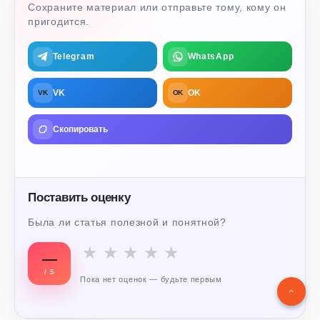
Сохраните материал или отправьте тому, кому он
пригодится.
Telegram
WhatsApp
VK
OK
VK
OK
Скопировать
Поставить оценку
Была ли статья полезной и понятной?
★
★
★
★
★
—
/ 5
Пока нет оценок — будьте первым