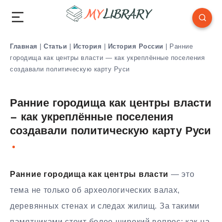
Главная
|
Статьи
|
История
|
История России
|
Ранние
городища как центры власти — как укреплённые поселения
создавали политическую карту Руси
Ранние городища как центры власти
— как укреплённые поселения
создавали политическую карту Руси
Ранние городища как центры власти
— это
тема не только об археологических валах,
деревянных стенах и следах жилищ. За такими
памятниками стоит более широкий вопрос: как на