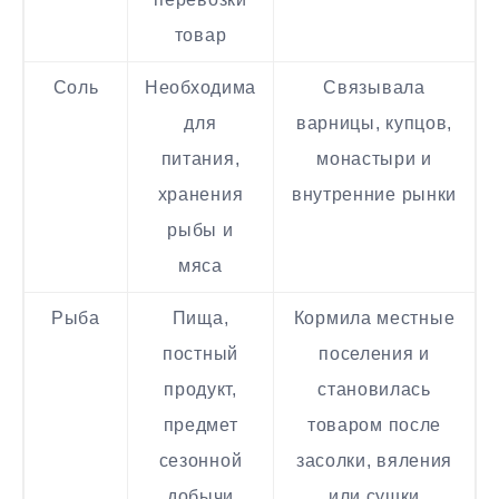
товар
Соль
Необходима
Связывала
для
варницы, купцов,
питания,
монастыри и
хранения
внутренние рынки
рыбы и
мяса
Рыба
Пища,
Кормила местные
постный
поселения и
продукт,
становилась
предмет
товаром после
сезонной
засолки, вяления
добычи
или сушки