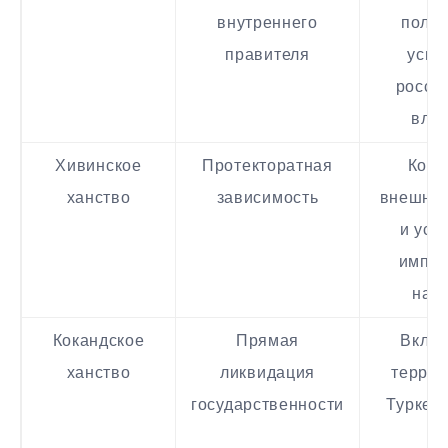
внутреннего
полит
правителя
усил
росси
вли
Хивинское
Протекторатная
Конт
ханство
зависимость
внешних
и уси
импер
над
Кокандское
Прямая
Вклю
ханство
ликвидация
террит
государственности
Туркес
кр