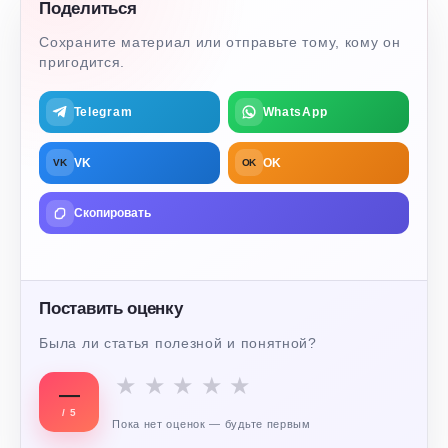
Поделиться
Сохраните материал или отправьте тому, кому он
пригодится.
Telegram
WhatsApp
VK
OK
VK
OK
Скопировать
Поставить оценку
Была ли статья полезной и понятной?
★
★
★
★
★
—
/ 5
Пока нет оценок — будьте первым