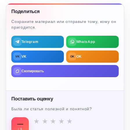
Поделиться
Сохраните материал или отправьте тому, кому он
пригодится.
Telegram
WhatsApp
VK
OK
VK
OK
Скопировать
Поставить оценку
Была ли статья полезной и понятной?
★
★
★
★
★
—
/ 5