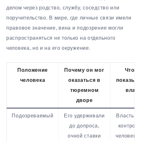
делом через родство, службу, соседство или
поручительство. В мире, где личные связи имели
правовое значение, вина и подозрение могли
распространяться не только на отдельного
человека, но и на его окружение.
Положение
Почему он мог
Что э
человека
оказаться в
показыв
тюремном
влас
дворе
Подозреваемый
Его удерживали
Власть ц
до допроса,
контроль
очной ставки
человеко