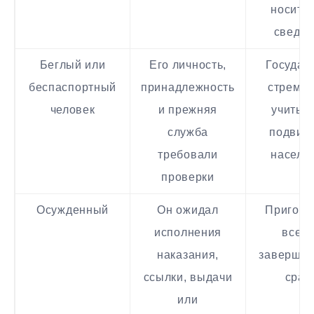
носите
сведе
Беглый или
Его личность,
Государ
беспаспортный
принадлежность
стремил
человек
и прежняя
учитыв
служба
подвиж
требовали
населе
проверки
Осужденный
Он ожидал
Пригово
исполнения
всегд
наказания,
завершал
ссылки, выдачи
сраз
или