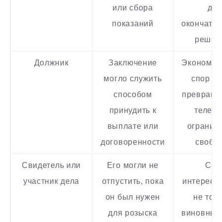
или сбора
до
показаний
окончател
решен
Должник
Заключение
Экономич
могло служить
спор ле
способом
превраща
принудить к
телесн
выплате или
огранич
договоренности
свобо
Свидетель или
Его могли не
Суд
участник дела
отпустить, пока
интересо
он был нужен
не тол
для розыска
виновным,