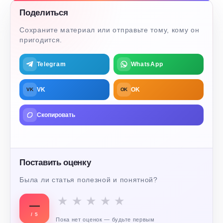
Поделиться
Сохраните материал или отправьте тому, кому он
пригодится.
Telegram
WhatsApp
VK
OK
VK
OK
Скопировать
Поставить оценку
Была ли статья полезной и понятной?
★
★
★
★
★
—
/ 5
Пока нет оценок — будьте первым