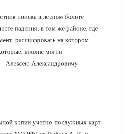
астник поиска в лесном болоте
есте падения, в том же районе, где
мент, расшифровать на котором
которые, вполне могли
 — Алексею Александровичу
 мной копии учетно-послужных карт
хива МО РФ) на Рыбаса А. В. и