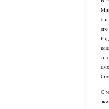
В 1
Мин
бра
его
Рад
кап
то 
име
Сов
С м
эки