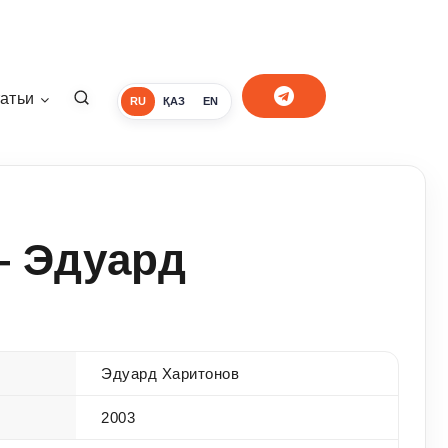
атьи
RU
ҚАЗ
EN
— Эдуард
Эдуард Харитонов
2003