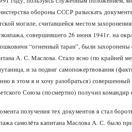
991 году, пользуясь служебным положением, м
истерства обороны СССР разыскать документы
тской могиле, считавшейся местом захоронения 
 экипажа, совершившего 26 июня 1941г. на окр
ошковичи “огненный таран”, были захоронены
итана А. С. Маслова. Стало ясно (по крайней ме
путаница, и за подвиг самопожертвования (фа
нно в этом я и хочу разобраться) совершенный
етского Союза (посмертно) получил командир 
омента получения тех документов я стал бороть
пажа самолёта капитана Маслова А. С. было пр