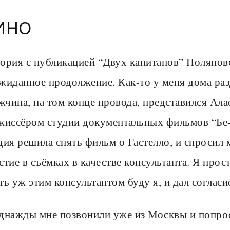
ИНО
ория с публикацией “Двух капитанов” Поляновс
жиданное продолжение. Как-то у меня дома раз
чина, на том конце провода, представился Ал
жиссёром студии документальных фильмов “Бе
дия решила снять фильм о Гастелло, и спросил 
стие в съёмках в качестве консультанта. Я пр
ть уж этим консультантом буду я, и дал согласи
днажды мне позвонили уже из Москвы и попрос