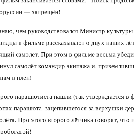
оруссии — запрещён!
знаю, чем руководствовался Министр культуры 
видцы в фильме рассказывают о двух наших лё
ящий самолёт. При этом в фильме весьма убеди
инул самолёт командир экипажа и, приземливш
цам в плен!
рого парашютиста нашли (так утверждается в 
опах парашюта, зацепившегося за верхушки дер
олёта. Про этого второго лётчика говорят, что
робогатой!