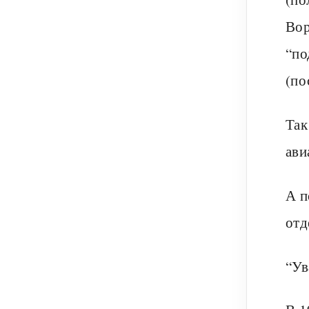
Вор
“по
(по
Так
ави
А п
отд
“Ув