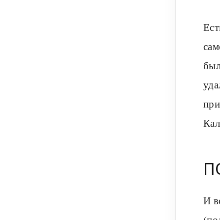
Ест
сам
был
уда
при
Кал
П
И в
(по