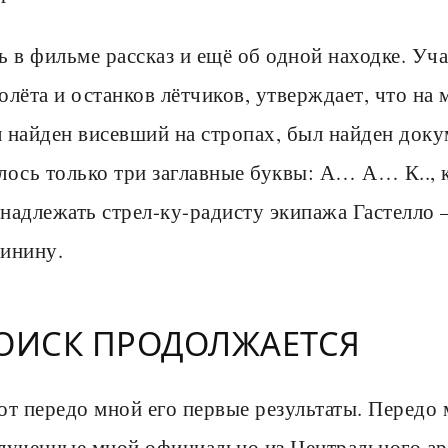
ь в фильме рассказ и ещё об одной находке. Уч
олёта и останков лётчиков, утверждает, что на м
 найден висевший на стропах, был найден доку
лось только три заглавные буквы: А… А… К.., 
надлежать стрел-ку-радисту экипажа Гастелло
инину.
ОИСК ПРОДОЛЖАЕТСЯ
от передо мной его первые результаты. Передо
лученные мной официально из Центрального ар