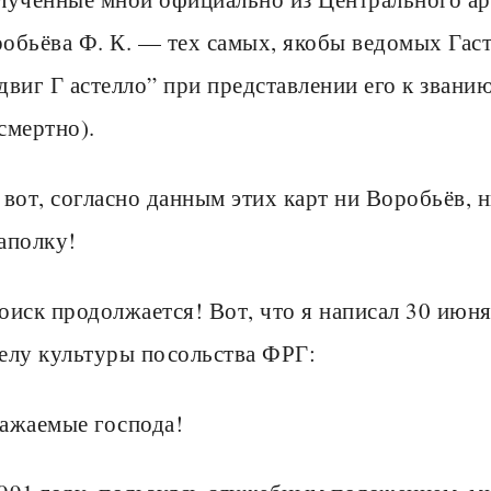
обьёва Ф. К. — тех самых, якобы ведомых Гаст
двиг Г астелло” при представлении его к звани
смертно).
 вот, согласно данным этих карт ни Воробьёв, 
аполку!
оиск продолжается! Вот, что я написал 30 июня
елу культуры посольства ФРГ:
ажаемые господа!