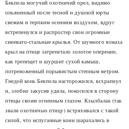
Бекпола могучий охотничий орел, видимо
опьяненный после тесной и душной юрты
свежим и терпким осенним воздухом, вдруг
встрепенулся и распростер свои огромные
синевато-стальные крылья. От шумного взмаха
крыл на птице затрепетало золотое оперение,
как трепещет и шуршит сухой камыш,
потревоженный порывистым степным ветром.
Гнедой конь Бекпола насторожился, всхрапнул
и, злобно закусив удила, покосился в сторону
птицы своим огненным глазом. Кзылбалак (так
звали охотничью птицу) встряхивался с такой
силой, что испуганные кони шарахались в