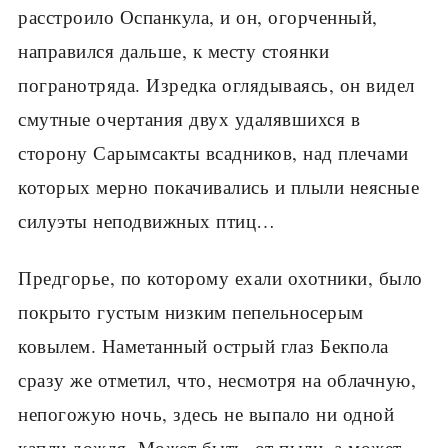
расстроило Оспанкула, и он, огорченный,
направился дальше, к месту стоянки
погранотряда. Изредка оглядываясь, он видел
смутные очертания двух удалявшихся в
сторону Сарымсакты всадников, над плечами
которых мерно покачивались и плыли неясные
силуэты неподвижных птиц…
Предгорье, по которому ехали охотники, было
покрыто густым низким пепельно­серым
ковылем. Наметанный острый глаз Бекпола
сразу же отметил, что, несмотря на облачную,
непогожую ночь, здесь не выпало ни одной
капли дождя. Может быть, от пыли, а может