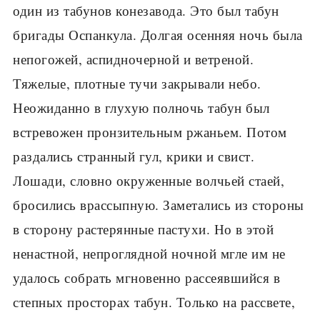
один из табунов конезавода. Это был табун
бригады Оспанкула. Долгая осенняя ночь была
непогожей, аспидно­черной и ветреной.
Тяжелые, плотные тучи закрывали небо.
Неожиданно в глухую полночь табун был
встревожен пронзительным ржаньем. Потом
раздались странный гул, крики и свист.
Лошади, словно окруженные волчьей стаей,
бросились врассыпную. Заметались из стороны
в сторону растерянные пастухи. Но в этой
ненастной, непроглядной ночной мгле им не
удалось собрать мгновенно рассеявшийся в
степных просторах табун. Только на рассвете,