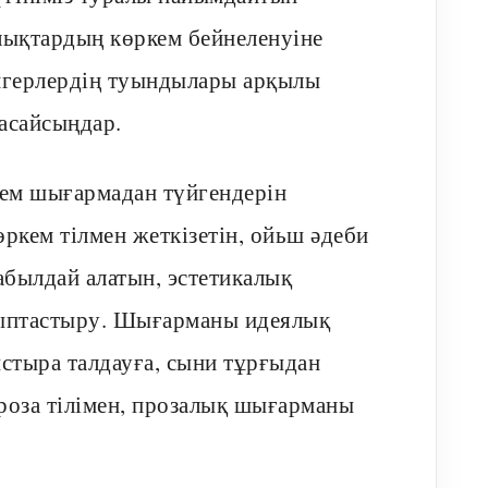
лықтардың көркем бейнеленуіне
амгерлердің туындылары арқылы
жасайсыңдар.
кем шығармадан түйгендерін
өркем тілмен жеткізетін, ойьш әдеби
абылдай алатын, эстетикалық
лыптастыру. Шығарманы идеялық
ыстыра талдауға, сыни тұрғыдан
оза тілімен, прозалық шығарманы