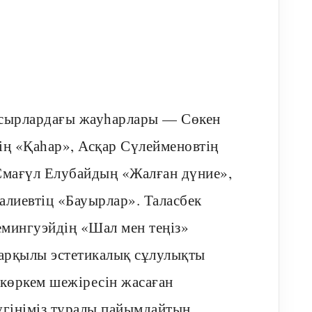
ғасырлардағы жауһарлары — Сөкен
ің «Қаһар», Асқар Сүлейменовтің
Смағүл Елубайдың «Жалған дүние»,
лиевтіц «Бауырлар». Таласбек
мингуэйдің «Шал мен теңіз»
арқылы эстетикалық сұлулықты
 көркем шежіресін жасаған
үгініміз туралы пайымдайтын