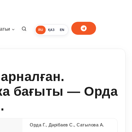
атьи
RU
ҚАЗ
EN
 арналған.
ка бағыты — Орда
.
Орда Г., Дәрібаев С., Сатылова А.