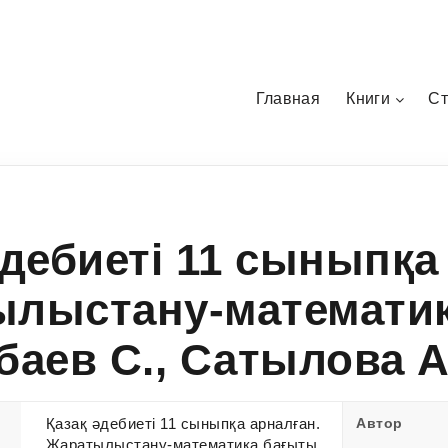
Главная
Книги
Ст
әдебиеті 11 сыныпқа
лыстану-математи
ібаев С., Сатылова А
Қазақ әдебиеті 11 сыныпқа арналған.
Автор
Жаратылыстану-математика бағыты