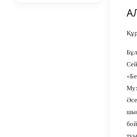
А
Құр
Бұл
Сей
«Бе
Мух
Әсе
шығ
бой
туы