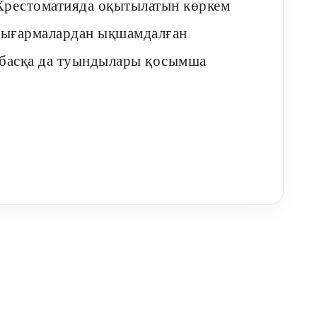
Хрестоматияда оқытылатын көркем
шығармалардан ықшамдалған
ң басқа да туындылары қосымша