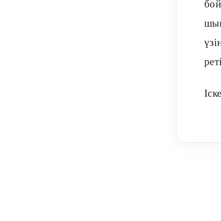
бой
шығ
үзі
рет
Іск