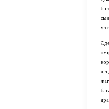
бол
сын
ұлт
Әде
өмі
нор
дең
жағ
бағ
дра