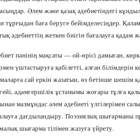
асыңдар. Әлем және қазақ әдебиетіндегі кұнды
и тұрғыдан баға беруге бейімделесіңдер. Қал
тық әдебиеттің жеткен биігін бағалауға қадам 
биет пәнінің мақсаты — ой-өрісі дамыған, көр
рмен үштастыруға қабілетті, алған білімдерін к
маларға сай еркін жазатын, өз бетінше шешім қ
гейі, адамгершілік ұстанымы жоғары тұлға қа
ынан мазмұндас әлем әдебиеті үлгілерімен сал
алауға дағдыландыру. Поэзиялық шығарманы пр
малық шығарма тілімен жазуға үйрету.