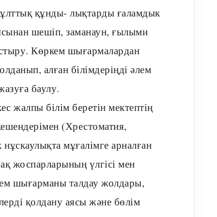
 ұлттық құнды- лықтарды ғаламдык
ысынан шешіп, заманаун, ғылыми
астыру. Көркем шығармалардан
лданып, алған білімдеріңді әлем
жазуға баулу.
с жалпы білім беретін мектептің
кешендерімен (Хрестоматия,
к нұскаулықта мұғалімге арналған
бақ жоспарларының үлгісі мен
ркем шығарманы талдау жолдары,
лерді қолдану аясы және бөлім