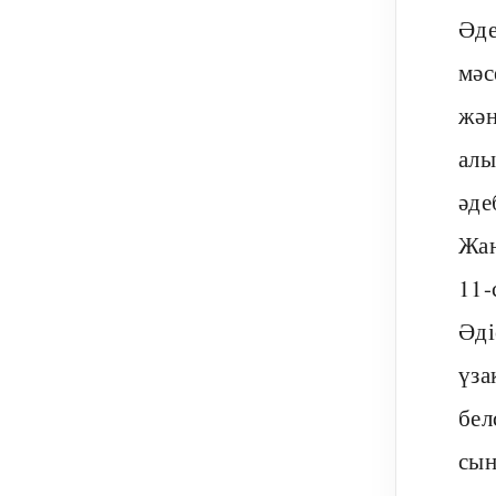
Әде
мәс
жән
алы
әде
Жаң
11-
Әді
үза
бел
сын