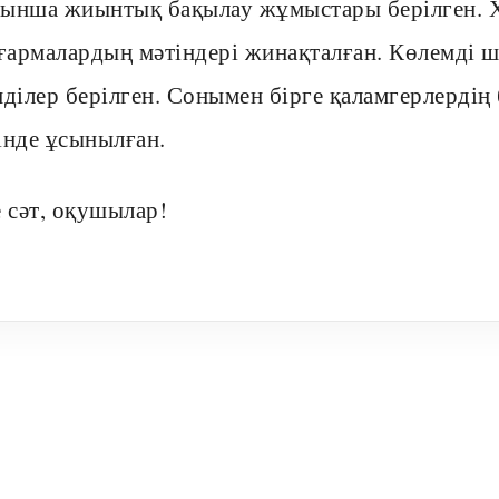
ынша жиынтық бақылау жұмыстары берілген. 
армалардың мәтіндері жинақталған. Көлемді 
нділер берілген. Сонымен бірге қаламгерлерді
інде ұсынылған.
е сәт, оқушылар!