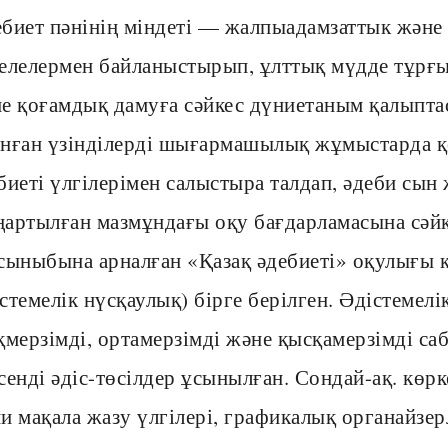
биет пәнінің міндеті — жалпыадамзаттык және
елелермен байланыстырып, ұлттық мүдде тұрғ
е қоғамдық дамуға сәйкес дүниетаным қалыпт
нған үзінділерді шығармашылық жұмыстарда қо
биеті үлгілерімен салыстыра талдап, әдеби сын 
артылған мазмұндағы оқу бағдарламасына сәйке
сыныбына арналған «Қазақ әдебиеті» оқулығы 
стемелік нүсқаулық) бірге берілген. Әдістемелі
қмерзімді, ортамерзімді және қысқамерзімді са
сенді әдіс-төсілдер ұсынылған. Сондай-ақ. кө
и мақала жазу үлгілері, графикалық органайзер