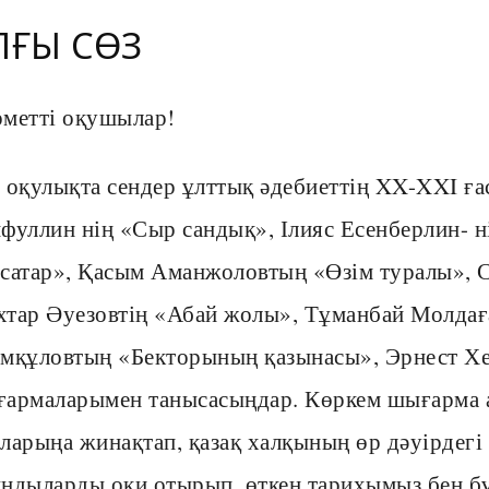
ЛҒЫ СӨЗ
метті оқушылар!
 оқулықта сендер ұлттық әдебиеттің XX-XXI 
фуллин нің «Сыр сандық», Ілияс Есенберлин- н
сатар», Қасым Аманжоловтың «Өзім туралы», 
тар Әуезовтің «Абай жолы», Тұманбай Молдаға
мқұловтың «Бекторының қазынасы», Эрнест Хе
армаларымен танысасыңдар. Көркем шығарма 
ларыңа жинақтап, қазақ халқының өр дәуірдегі
ндыларды оқи отырып, өткен тарихымыз бен б