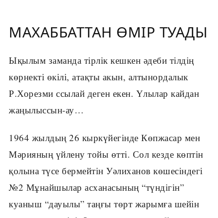
МАХАББАТТАН ӨМІР ТУАДЫ
Ықылым заманда тірлік кешкен әдеби тілдің
көрнекті өкілі, атақты акын, алтынордалык
Р.Хорезми ссылай деген екен. Үлылар кайдан
жаңылыссын-ау…
1964 жылдың 26 кыркүйегінде Көпжасар мен
Мәрияның үйлену тойы өтті. Сол кезде көптін
қолына түсе бермейтін Уәлиханов көшесіндегі
№2 Мұнайшылар асханасының “түндігін”
куаныш “дауылы” таңғы төрт жарымға шейін