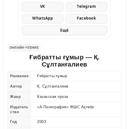
VK
Telegram
WhatsApp
Facebook
Ещё
ОНЛАЙН-ЧТЕНИЕ
Ғибратты ғұмыр — Қ.
Сұлтанғалиев
Название
Ғибратты ғұмыр
Автор
Қ. Сұлтанғалиев
Жанр
Казахская проза
Издатель
«А-Полиграфия» ЖШС Ақтөбе
ство
Год
2003