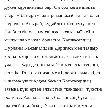
дүкен құрғанымыз бар. Ол сол кезде атакты
Сырым батыр туралы роман жазбакшы болып
жүр екен. Апырай, күдайдын көзі түзу екен.
Әдебиеттің осынау екі жас “кекжалы” кейін
мыңжылдык куда болысты. Көпжасардың
Нурланы Қажығалидың Дариғасымен тағдыр
косты, өмірге өмір жалгасты, кызыкка кызык
ұласты. Бәрі де орынды. Тек мен еске түсіріп,
естелік айтып отырған мезгілде жиырма екіден
жиырма үшке қадам баскан Көпжасардың
аяғына күні ертең алпыстың “қакпаны” түсетіні
болмаса. Алайда, тірлік болған соң бұған да
өкпелей алмайсың. Уакыт заңы кім-кімді де