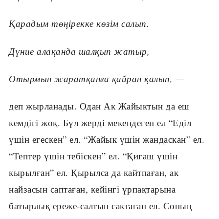
Қарадым төңірекке көзім салып.
Дүние алақанда шалқып жатыр,
Отырмын жаратқанға қайран қалып, —
деп жырланады. Одан Ак Жайыктын да еш
кемдігі жоқ. Бүл жерді мекендеген ел “Еділ
үшін егескен” ел. “Жайык үшін жандаскан” ел.
“Тептер үшін тебіскен” ел. “Қигаш үшін
кырылған” ел. Қырылса да кайтпаған, ак
найзасын саптаған, кейінгі үрпақтарына
батырлық ереже-салтын сактаган ел. Соның