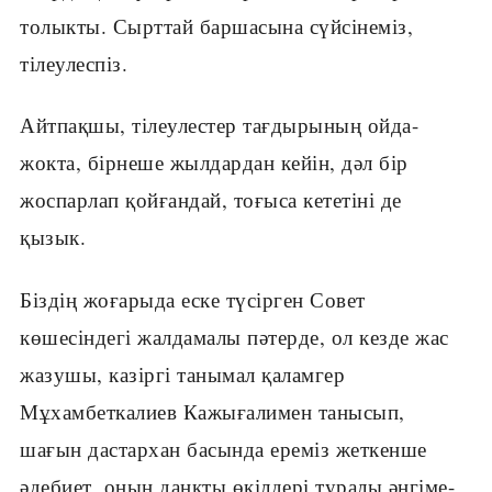
толыкты. Сырттай баршасына сүйсінеміз,
тілеулеспіз.
Айтпақшы, тілеулестер тағдырының ойда-
жокта, бірнеше жылдардан кейін, дәл бір
жоспарлап қойғандай, тоғыса кететіні де
қызык.
Біздің жоғарыда еске түсірген Совет
көшесіндегі жалдамалы пәтерде, ол кезде жас
жазушы, казіргі танымал қаламгер
Мұхамбеткалиев Кажығалимен танысып,
шағын дастархан басында ереміз жеткенше
әдебиет, оның данкты өкілдері туралы әңгіме-