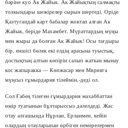
бәріне куо Ак Жайык. Ак Жайықтың салмақты
толкындары шежірелер сырын шертеді. Оріде
Қазтугандай карт бабалар жоктап алған Ак
Жайык, беріде Махамбет, Мүраттардың мүңы
мен жыры да болған Ак Жайык! Осы тағдыры
бір, еншісі бөлек екі елдің арасына туыстық,
достықтың алтын көпірін салып жаткан мынау
кос жапыракка — Көпжасар мен Мврияга
мүңсыз ғұмырдария тілеймін,-деді ол.
Сол Ғабең тілеген ғұмырдария махаббаттан
өмір туатынын бұлтарыссыз дәлелдеді. Жас
отау алғашында Нұрлан, Ерланмен, кейін
олардың отауларынан өрбіген немерелермен