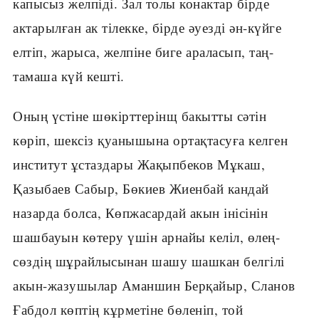
капысыз желпіді. Зал толы конактар бірде
актарылған ак тілекке, бірде әуезді ән-күйге
елтіп, жарыса, желпіне биге араласып, таң-
тамаша күй кешті.
Оның үстіне шөкірттерінщ бакытты сәтін
көріп, шексіз қуанышына ортақтасуға келген
институт ұстаздары Жақыпбеков Мұкаш,
Қазыбаев Сабыр, Бөкиев Жиенбай кандай
назарда болса, Көпжасардай акын інісінін
шашбауын көтеру үшін арнайы келіл, өлең-
сөздің шұрайлысынан шашу шашкан белгілі
акын-жазушылар Аманшин Берқайыр, Сланов
Ғабдол көптің кұрметіне бөленіп, той