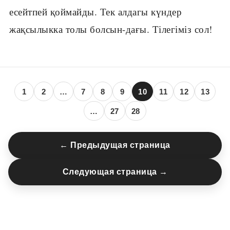
есейтпей қоймайды. Тек алдагы күндер
жақсылыкка толы болсын-дағы. Тілегіміз сол!
1
2
…
7
8
9
10
11
12
13
…
27
28
← Предыдущая страница
Следующая страница →