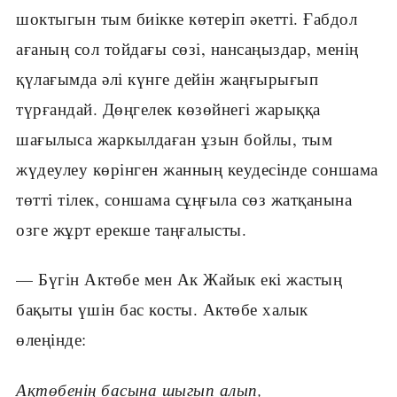
шоктыгын тым биікке көтеріп әкетті. Ғабдол
ағаның сол тойдағы сөзі, нансаңыздар, менің
қүлағымда әлі күнге дейін жаңғырығып
түрғандай. Дөңгелек көзөйнегі жарыққа
шағылыса жаркылдаған ұзын бойлы, тым
жүдеулеу көрінген жанның кеудесінде соншама
төтті тілек, соншама сұңғыла сөз жатқанына
озге жұрт ерекше таңғалысты.
— Бүгін Актөбе мен Ак Жайык екі жастың
бақыты үшін бас косты. Актөбе халык
өлеңінде:
Ақтөбенің басына шыгып алып,