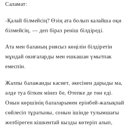
Саламат:
-Қалай білмейсің? Өзің ата болып калайша оқи
білмейсің, — деп біраз реніш білдіреді.
Ата мен баланың риясыз көңілін білдіретін
мұндай окиғаларды мен ешкашан үмытпак
емеспін.
Жалпы балажанды касиет, әкесінен дарыды ма,
әлде туа біткен мінез бе, Өтепке де төн еді.
Онын көршінің балаларымен ерінбей-жалықпай
сөйлесіп тұратыны, сонын ішінде тулымшағы
желбіреген кішкентай кызды көтеріп алып,