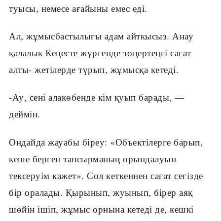
туысы, немесе ағайыны емес еді.
Ал, жұмысбастылығы адам айткысыз. Анау
қалалык Кеңесте жүргенде төңертеңгі сағат
алты- жетілерде түрып, жұмысқа кетеді.
-Ау, сені алакөбенде кім қуып барады, —
деймін.
Ондайда жауабы біреу: «Объектілерге барып,
кеше берген тапсырманың орындалуын
тексеруім кажет». Сол кеткеннен сағат сегізде
бір оралады. Қырынып, жуынып, бірер аяқ
шөйін ішіп, жұмыс орнына кетеді де, кешкі