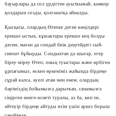
бауырлары да сол үрдістен ауыткымай, камкор
қолдарын созды, қолганатқа айналды.
Қысқасы, олардың Өтепке деген көңілдері
ерекше ыстык, кұшактары ерекше кең болды
десем, маған да сондай биік деңгейдегі сый-
сияпат бұйырды. Сондыктан да шығар, егер
біреу-міреу Өтеп, оның туыстары және өрбіген
ұрпағымыз, өскен өркеніміз жайында бірдеңе
сұрай калса, әуелі атам мен енем, олардың
бәріміздің бойымызға дарыткан, саиамызға
сіңірген өнеге-өсиеті туралы, аз ба, көп пе,
әйтеуір бірдеңе айтуды өзім үшін әркез борыш
санаймын.