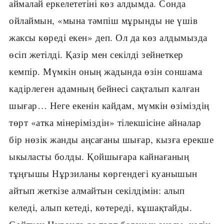
аймалай еркелететіні көз алдымда. Сонда
ойлаймын, «мына тәмпіш мұрынды не үшів
жаксы көреді екен» деп. Ол да көз алдымызда
өсіп жетілді. Қазір мен секілді зейнеткер
кемпір. Мүмкін оның жадында өзін соншама
кадірлеген адамның бейнесі сақталып калған
шығар… Неге екенін кайдам, мүмкін өзіміздің
төрт «атка мінеріміздін» тілекшісіне айналар
бір нөзік жанды аңсағаны шығар, кызға ерекше
ыкыласты болды. Қойшығара кайнағаның
тұңғышы Нұрзиланы көргендегі куанышын
айтып жеткізе алмайтын секілдімін: алып
келеді, алып кетеді, көтереді, кұшақтайды.