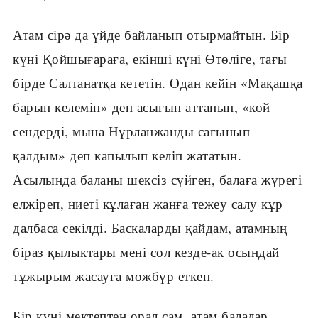
Атам сірә да үйде байланып отырмайтын. Бір
күні Қойшығараға, екінші күні Өтөліге, тағы
бірде Салтанатқа кететін. Одан кейін «Мақашқа
барып келемін» деп асығып аттанып, «кой
сендерді, мына Нұрланжанды сағынып
қалдым» деп капылып келіп жататын.
Асылында баланы шексіз сүйген, балаға жүрегі
елжіреп, ниеті кұлаған жанға тежеу салу кұр
далбаса секілді. Баскаларды қайдам, атамның
біраз қылыктары мені сол кезде-ак осындай
тұжырым жасауға мөжбүр еткен.
Бір күні мектептен орал сам, атам балалар