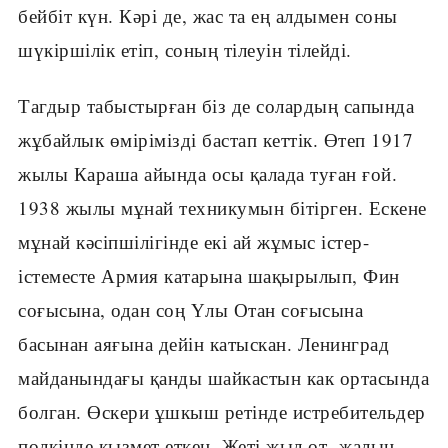
бейбіт күн. Кәрі де, жас та ең алдымен соны
шүкіршілік етіп, соның тілеуін тілейді.
Тагдыр табыстырған біз де солардың сапында
жұбайлык өмірімізді бастап кеттік. Өтеп 1917
жылы Караша айында осы қалада туған ғой.
1938 жылы мұнай техникумын бітірген. Ескене
мұнай кәсіпшілігінде екі ай жұмыс істер-
істеместе Армия катарына шақырылып, Фин
соғысына, одан соң Үлы Отан соғысына
басынан аяғына дейін катыскан. Ленинград
майданындағы қанды шайкастын как ортасында
болган. Өскери ұшкыш ретінде истребительдер
полкінде кызмет еткен. Жеті жыл от- жалын