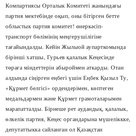
Компартиясы Орталык Комитеті жанындағы
партия мектебінде оқып, оны бітірген бетте
облыстык партия комитет! өнеркәсіп-
транспорт бөлімінің меңгерушілігіне
тағайындалды. Кейін Жылыой аупарткомында
бірінші хатшы, Гурьев қалалык Кеңесінде
төраға міндеттерін абыроймен аткарды. Отан
алдында сіңірген еңбегі үшін Еңбек Қызыл Ту,
«Құрмет белгісі» ордендерімен, көптеген
медальдармен және Құрмет грамоталарымен
марапатталды. Бірнеше рет аудандық, қалалык,
өлкелік партия, Кеңес органдарына мүшеліккке,
депутаттыкка сайланған ол Қазақстан