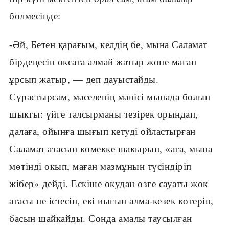
бөлмесінде:
-Әй, Бетен қарағым, келдің бе, мына Саламат
бірдеңесін оксата алмай жатыр жөне маған
ұрсып жатыр, — деп дауыстайды.
Сұрастырсам, мәселенің мәнісі мынада болып
шыкгы: үйге талсырманы тезірек орындап,
далаға, ойынға шығып кетуді ойластырған
Саламат атасын көмекке шакырып, «ата, мына
мөтінді окып, маған мазмұнын түсіндіріп
жібер» дейді. Ескіше окудан өзге сауаты жок
атасы не істесін, екі иығын алма-кезек көтеріп,
басын шайкайды. Сонда амалы таусылған