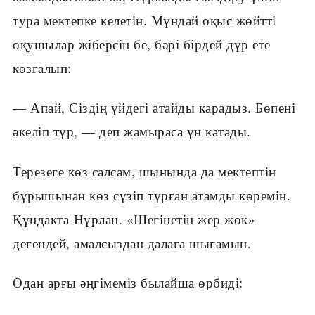
тура мектепке келетін. Мүндай оқыс жөйтті
оқушылар жіберсін бе, бәрі бірдей дүр ете
козғалып:
— Апай, Сіздің үйдегі атайды карадыз. Бөпені
әкеліп тұр, — деп жамыраса үн катады.
Терезеге көз салсам, шынында да мектептін
бұрышынан көз сүзіп тұрған атамды көремін.
Құндакта-Нүрлан. «Шегінетін жер жок»
дегендей, амалсыздан далаға шығамын.
Одан арғы әңгімеміз былайша өрбиді: