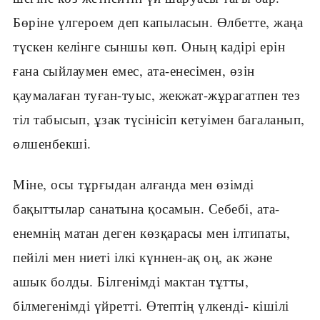
Бөріне үлгероем деп капыласын. Өлбетте, жаңа
түскен келінге сыншы көп. Оның кадірі ерін
ғана сыйлаумен емес, ата-енесімен, өзін
қаумалаған туған-туыс, жекжат-жұрагатпен тез
тіл табысып, ұзак түсінісіп кетуімен багаланып,
өлшенбекші.
Міне, осы тұрғыдан алғанда мен өзімді
бақыттылар санатына қосамын. Себебі, ата-
енемнің матан деген көзқарасы мен ілтипаты,
пейілі мен ниеті ілкі күннен-ақ оң, ак және
ашык болды. Білгенімді мактан тұтты,
білмегенімді үйретті. Өтептің үлкенді- кішілі