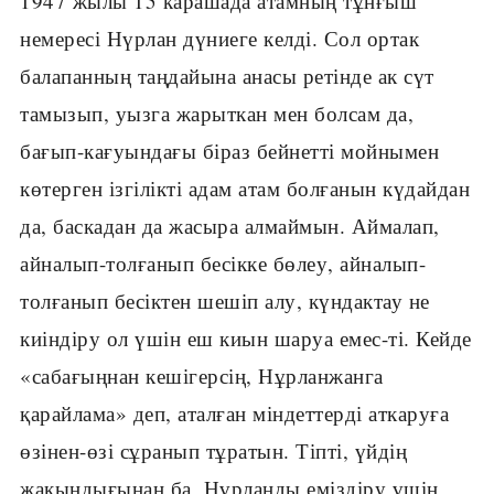
1947 жылы 15 карашада атамның тұнғыш
немересі Нүрлан дүниеге келді. Сол ортак
балапанның таңдайына анасы ретінде ак сүт
тамызып, уызга жарыткан мен болсам да,
бағып-кағуындағы біраз бейнетті мойнымен
көтерген ізгілікті адам атам болғанын күдайдан
да, баскадан да жасыра алмаймын. Аймалап,
айналып-толғанып бесікке бөлеу, айналып-
толғанып бесіктен шешіп алу, күндактау не
киіндіру ол үшін еш киын шаруа емес-ті. Кейде
«сабағыңнан кешігерсің, Нұрланжанга
қарайлама» деп, аталған міндеттерді аткаруға
өзінен-өзі сұранып тұратын. Тіпті, үйдің
жақындығынан ба, Нүрланды еміздіру үшін