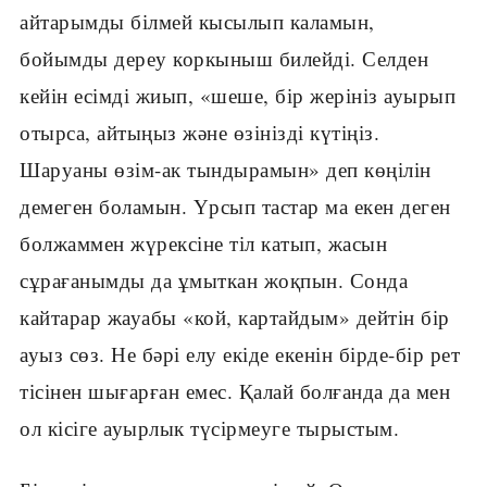
айтарымды білмей кысылып каламын,
бойымды дереу коркыныш билейді. Селден
кейін есімді жиып, «шеше, бір жерініз ауырып
отырса, айтыңыз және өзінізді күтіңіз.
Шаруаны өзім-ак тындырамын» деп көңілін
демеген боламын. Үрсып тастар ма екен деген
болжаммен жүрексіне тіл катып, жасын
сұрағанымды да ұмыткан жоқпын. Сонда
кайтарар жауабы «кой, картайдым» дейтін бір
ауыз сөз. Не бәрі елу екіде екенін бірде-бір рет
тісінен шығарған емес. Қалай болғанда да мен
ол кісіге ауырлык түсірмеуге тырыстым.