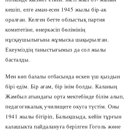
кешіп, елге аман-есен 1945 жылы бір-ак
оралған. Келген бетте облыстық партия
комитетіне, өнеркәсіп бөлімінің
нұсқаушылығына жұмыска шақырылган.
Екеуміздің таныстығымыз да сол жылы
басталды.
Мен көп балалы отбасында өскен үш қыздын
бірі едім. Бір ағам, бір інім болды. Каланың
Жамбыл атындағы орта мектебінде білім алып,
педагогикалық училищеге окуга түстім. Оны
1941 жылы бітіріп, Балықшыда, кейін тұрғын
калашыкта пайдалануға берілген Гоголь жөне