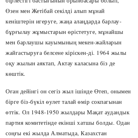
бірлестігі бастығынын орынбасары болып,
Өзен мен Жетібай секілді алып мұнай
кеніштерін игеруге, жаңа алаңдарда барлау-
бұрғылау жұмыстарын өрістетуге, мұнайшы
мен барлаушы кауымының мекен-жайларын
жайгастыруға белсене кіріскен-ді. 1964 жылы
оқу жылын аяктап, Актау каласына біз де
көштік.
Оған дейінгі он сегіз жыл ішінде Өтеп, онымен
бірге біз-бүкіл өулет талай өмір сокпагынан
өттік. Ол 1948-1950 жылдары Мақат аудандык
партия комитетінде екінші хатшы болды. Одан
соңғы екі жылда Алматыда, Казахстан