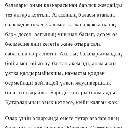
балалары оның көзкарасынан барлык жағдайды
тез анғара коятын. Атасының баласы атанып,
салкамдау өскен Саламат та «ана жакта папаң
бар» десен, аяғыньщ ұшынан басып, дереу өз
бөлмесіне еніп кететін және отыра сала
сабағына өзірленетін. Асылы, балаларымыздың
бойы мен ойын әу-бастан әкемізді, анамызды
ұятка қалдырмайыкшы, намысты қолдан
бермейікші дейтіндей үлкен жауапкершілік
билеген сыңайлы. Бәрі де жоғары білім алды.
Қатарларынан озык кетпесе, кейін калған жок.
Олар үшін алдарында өнеге тұтар ағаларының
болғаны да зор куаныш. Мәселен, Салтанат пен