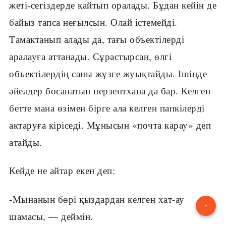
жеті-сегіздерде қайтып оралады. Бұдан кейін де
байыз тапса неғылсын. Олай істемейді.
Тамактанып алады да, тағы объектілерді
аралауға аттанады. Сұрастырсан, өлгі
объектілердің саны жүзге жуықтайды. Ішінде
әйелдер босанатын перзентхана да бар. Келген
бетте мана өзімен бірге ала келген папкілерді
актаруға кіріседі. Мұнысын «почта карay» деп
атайды.
Кейде не айтар екен деп:
-Мынанын бөрі қыздардан келген хат-ау
шамасы, — деймін.