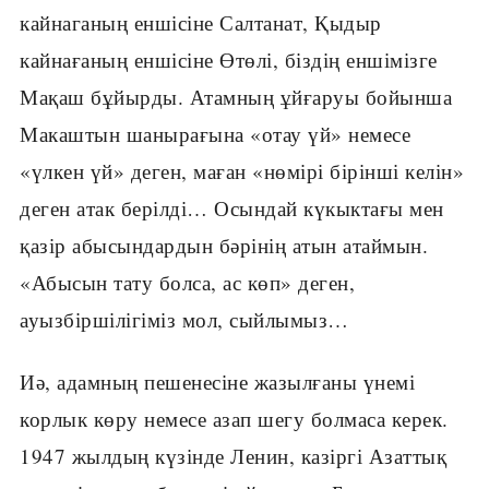
кайнаганың еншісіне Салтанат, Қыдыр
кайнағаның еншісіне Өтөлі, біздің еншімізге
Мақаш бұйырды. Атамның ұйғаруы бойынша
Макаштын шанырағына «отау үй» немесе
«үлкен үй» деген, маған «нөмірі бірінші келін»
деген атак берілді… Осындай күкыктағы мен
қазір абысындардын бәрінің атын атаймын.
«Абысын тату болса, ас көп» деген,
ауызбіршілігіміз мол, сыйлымыз…
Иә, адамның пешенесіне жазылғаны үнемі
корлык көру немесе азап шегу болмаса керек.
1947 жылдың күзінде Ленин, казіргі Азаттық