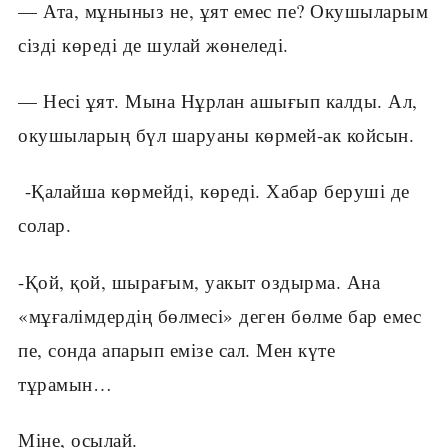
— Ата, мұныныз не, ұят емес пе? Окушыларым
сізді көреді де шулай жөнеледі.
— Несі ұят. Мына Нұрлан ашығып калды. Ал,
окушыларың бүл шаруаны көрмей-ак койсын.
-Қалайша көрмейді, көреді. Хабар беруші де
солар.
-Қой, қой, шырағым, уакыт оздырма. Ана
«мұғалімдердің бөлмесі» деген бөлме бар емес
пе, сонда апарып емізе сал. Мен күте
тұрамын…
Міне, осылай.