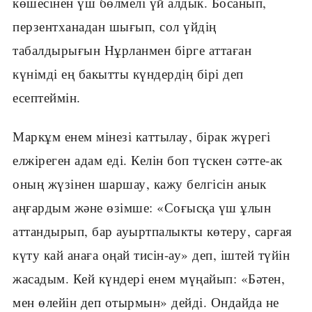
көшесінен үш бөлмелі үй алдык. Босанып,
перзентханадан шығып, сол үйдің
табалдырығын Нұрланмен бірге аттаған
күнімді ең бакытты күндердің бірі деп
есептеймін.
Маркұм енем мінезі каттылау, бірак жүрегі
елжіреген адам еді. Келін боп түскен сәтте-ак
оның жүзінен шаршау, кажу белгісін анык
аңғардым және өзімше: «Соғысқа үш ұлын
аттандырып, бар ауыртпалыкты көтеру, сарғая
күту кай анаға оңай тисін-ау» деп, іштей түйін
жасадым. Кей күндері енем мүңайып: «Бәтен,
мен өлейін деп отырмын» дейді. Ондайда не