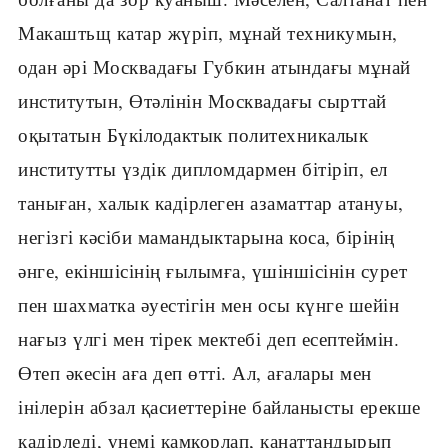
Макаштьщ катар жүріп, мұнай техникумын,
одан әрі Москвадағы Губкин атындағы мұнай
институтын, Өтәлінін Москвадағы сырттай
оқытатын Бүкілодактык политехникалык
институтты үздік дипломдармен бітіріп, ел
таныған, халык кадірлеген азаматтар атануы,
негізгі кәсіби мамандыктарына коса, бірінің
әнге, екіншісінің ғылымға, үшіншісінін сурет
пен шахматка әуестігін мен осы күнге шейін
нағыз үлгі мен тірек мектебі деп есептеймін.
Өтеп әкесін аға деп өтті. Ал, ағалары мен
інілерін абзал қасиеттеріне байланысты ерекше
қадірледі, үнемі камкорлап, канаттандырып