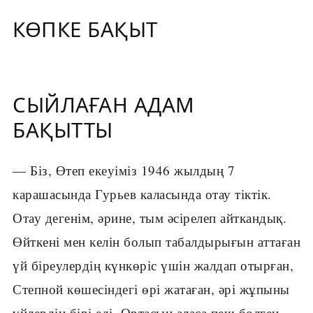
КӨПКЕ БАҚЫТ
СЫЙЛАҒАН АДАМ
БАҚЫТТЫ
— Біз, Өтеп екеуіміз 1946 жылдың 7
карашасында Гурьев каласында отау тіктік.
Отау дегенім, әрине, тым әсірелеп айткандық.
Өйткені мен келін болып табалдырығын аттаған
үй біреулердің күнкөріс үшін жалдап отырған,
Степной көшесіндегі өрі жатаған, әрі жұпыны
үйлердің бірі еді. Ортасын аласа пеш бөлген