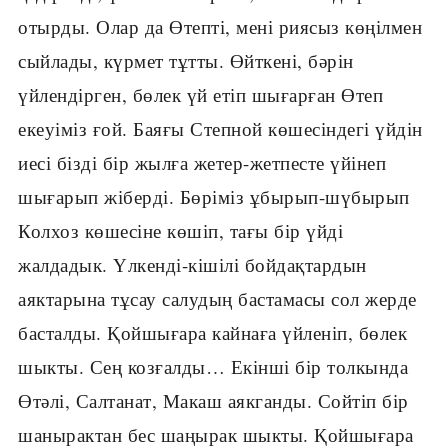
отырды. Олар да Өтепті, мені риясыз көңілмен
сыйлады, күрмет тұтты. Өйткені, бәрін
үйлендірген, бөлек үй етіп шығарған Өтеп
екеуіміз ғой. Баяғы Степной көшесіндегі үйдін
иесі бізді бір жылға жетер-жетпесте үйінеп
шығарып жіберді. Бөріміз ұбырып-шүбырып
Колхоз көшесіне көшіп, тағы бір үйді
жалдадык. Үлкенді-кішілі бойдақтардын
аяктарына тұсау салудың бастамасы сол жерде
басталды. Қойшығара кайнаға үйленіп, бөлек
шыкты. Сең козғалды… Екінші бір толкында
Өтәлі, Салтанат, Макаш аякганды. Сойтіп бір
шанырактан бес шаңырак шыкты. Қойшығара