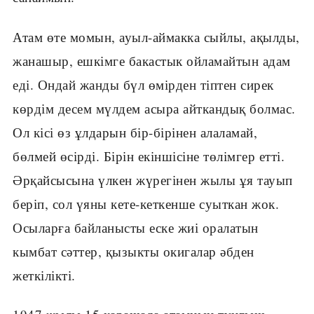
Атам өте момын, ауыл-аймакка сыйлы, ақылды,
жанашыр, ешкімге бакастык ойламайтын адам
еді. Ондай жанды бүл өмірден тіптен сирек
көрдім десем мүлдем асыра айткандық болмас.
Ол кісі өз ұлдарын бір-бірінен алаламай,
бөлмей өсірді. Бірін екіншісіне төлімгер етті.
Әрқайсысына үлкен жүрегінен жылы ұя тауып
беріп, сол үяны кете-кеткенше суыткан жок.
Осыларға байланысты еске жиі оралатын
кымбат сәттер, қызыкты окигалар әбден
жеткілікті.