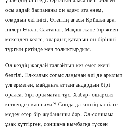
осы аядай баспананы он адам: ата енем,
олардын екі інісі, Өтептің ағасы Қойшығара,
інілері Өтәлі, Салтанат, Мақаш және бір жиен
мекендеп келсе, олардың қатарын он бірінші
тұрғын ретінде мен толыктырдым.
Ол кездің жағдай талғайтын кез емес екені
белгілі. Ел-халык согыс лаңынан өлі де арылып
үлгермеген, майданға аттанғандардың бірі
оралса, бірі оралмаған тұс. Хабар- ошарсыз
кеткендер каншама?! Сонда да көптің көңілге
медеу етер бір жұбанышы бар. Ол-соншама
ұзак күттірген, соншама кымбатқа түскен