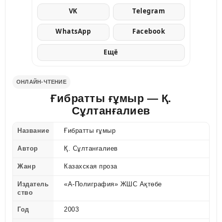
VK
Telegram
WhatsApp
Facebook
Ещё
ОНЛАЙН-ЧТЕНИЕ
Ғибратты ғұмыр — Қ.
Сұлтанғалиев
Название
Ғибратты ғұмыр
Автор
Қ. Сұлтанғалиев
Жанр
Казахская проза
Издатель
«А-Полиграфия» ЖШС Ақтөбе
ство
Год
2003