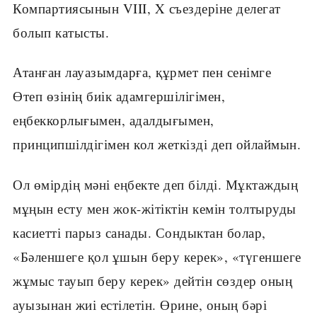
Компартиясынын VIII, X съездеріне делегат
болып катысты.
Атанған лауазымдарға, құрмет пен сенімге
Өтеп өзінің биік адамгершілігімен,
еңбеккорлығымен, адалдығымен,
принципшілдігімен кол жеткізді деп ойлаймын.
Ол өмірдің мәні еңбекте деп білді. Мұктаждың
мұңын есту мен жок-жітіктін кемін толтыруды
касиетті парыз санады. Сондыктан болар,
«Бәленшеге қол ұшын беру керек», «түгеншеге
жұмыс тауып беру керек» дейтін сөздер оның
ауызынан жиі естілетін. Өрине, оның бәрі