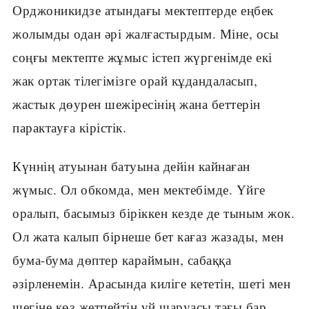
Орджоникидзе атындағы мектептерде еңбек
жолымды одан әрі жалғастырдым. Міне, осы
соңғы мектепте жұмыс істеп жүргенімде екі
жак ортак тілегімізге орай кұдандаласып,
жастык дөурен шежіресінің жана беттерін
парактауға кірістік.
Күннің атуынан батуына дейін кайнаған
жүмыс. Ол обкомда, мен мектебімде. Үйге
оралып, басымыз біріккен кезде де тыным жок.
Ол жата калып бірнеше бет кағаз жазады, мен
бума-бума дөптер караймын, сабаққа
әзірленемін. Арасында киліге кететін, шеті мен
шегіне көз жетпейтін үй шаруасы тағы бар.