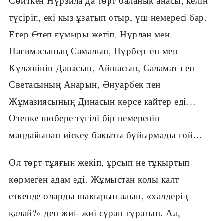
Сөйткен Нүрзила да төрт баланык анасы, келін
түсіріп, екі кыз ұзатып отыр, үш немересі бар.
Егер Өтеп ғүмыры жетіп, Нұрлан мен
Нағимасының Самалын, Нүрберген мен
Күләшінін Данасын, Айшасын, Саламат пен
Светасының Анарын, Әнуарбек пен
Жұмазиясының Динасын көрсе кайтер еді…
Өтепке шөбере түгілі бір немеренін
маңдайынан иіскеу бакыты бұйырмады ғой…
Ол төрт тұяғын жекіп, ұрсып не тұкыртып
көрмеген адам еді. Жұмыстан колы калт
еткенде оларды шакырып алып, «халдерің
қалай?» деп жиі- жиі сұрап тұратын. Ал,