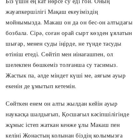
Біз үшін ең кат нөрсе су еді гой. Оның
жауапкершілігі Мақаш екеуіміздің
мойнымызда. Макаш он да он бес-он алтыдағы
бозбала. Сірә, соған орай сырт көзден ұялатын
шығар, менен суды іңірде, не түнде тасуды
өтініш етеді. Сөйтіп мен иінағашпен, ол
шелекпен бөшкеміз толғанша су тасимыз.
Жастык па, әлде міндет күші ме, аяғым ауыр
екенін де ұмытып кетемін.
Сөйткен енем он алты жылдан кейін ауыр
наукасқа шалдығып, Қосшағыл кәсіпшілігінде
жұмыс істеп жаткан кенже ұлы Макаш пен
келіні Жонастың колынан біздің колымызға