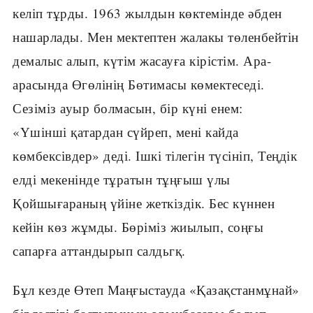
келіп тұрды. 1963 жылдын көктемінде әбден
нашарлады. Мен мектептен жалакы төленбейтін
демалыс алып, күтім жасауға кірістім. Ара-
арасында Өгөлінің Бөтимасы көмектеседі.
Сезіміз ауыр болмасын, бір күні енем:
«Үшінші қатардан сүйреп, мені кайда
көмбексівдер» деді. Ішкі тілегін түсініп, Теңдік
елді мекенінде тұратын тұңғыш үлы
Қойшығараның үйіне жеткіздік. Бес күннен
кейін көз жұмды. Бөріміз жиылып, соңғы
сапарға аттандырып салдьгқ.
Бұл кезде Өтеп Маңғыстауда «Қазақстанмұнай»