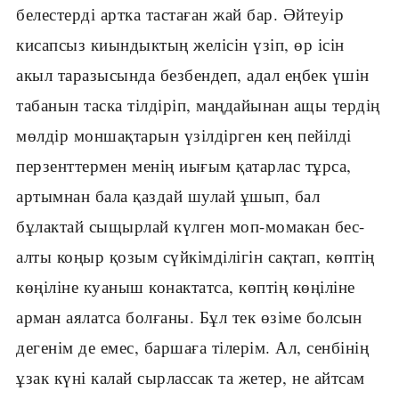
белестерді артка тастаған жай бар. Әйтеуір
кисапсыз киындыктың желісін үзіп, өр ісін
акыл таразысында безбендеп, адал еңбек үшін
табанын таска тілдіріп, маңдайынан ащы тердің
мөлдір моншақтарын үзілдірген кең пейілді
перзенттермен менің иығым қатарлас тұрса,
артымнан бала қаздай шулай ұшып, бал
бұлактай сыщырлай күлген моп-момакан бес-
алты коңыр қозым сүйкімділігін сақтап, көптің
көңіліне куаныш конактатса, көптің көңіліне
арман аялатса болғаны. Бұл тек өзіме болсын
дегенім де емес, баршаға тілерім. Ал, сенбінің
ұзак күні калай сырлассак та жетер, не айтсам