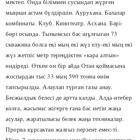
мектеп. Онда біліммен сусындап жүрген
мыңнан астам бүлдіршін. Аурухана. Балалар
комбинаты. Клуб. Кинотеатр. Асхана. Бәрі-
бөрі осында. Тынымсыз бас шұлғыған 73
скважина болса екі мың екі жүз елу-екі мың екі
жүз жетпіс метр тереңдіктен «кара алтын»
өндіреді. Өткен он бір айда Отан қоймасына
жоспардан тыс 33 мың 590 тонна өнім
тапсырылды. Алаулап түрған газы анау.
Бесжылдык белeci де артта калды. Алда-итебер
колға, жасымас жігерге ғана бас иетін жаңа
асулар, жаратылысы белек жаңа техникалар.
Прорва кұрсактан жалғыз перзент емес-ті.
Міне, 7 скважинасынан мұнайы кокке шапшып,