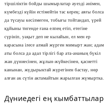
тіршіліктін бойды шымырлатар әуезді әнімен,
күмбезді күйін естімейтін тас керең; аяғы болса
да түсауы кесілмеген, тобығы тойтандап, үрей
құйыны тигенде ғана елпең етіп, етегіне
сүрініп, уақыт деп не кылайын, ел мен ер
карасына ілесе алмай жүрген мимырт жан; адам
аты болса да адал тірлігі бар ата-ананың бүкіл
жан дүниесінен, жұлын-жүйкесінен, қасиетті
канынан, жүдырыктай жүрегінен бастау, нөр
алған ак сүтін актамайтын жарылған жүмыртка.
Дүниедегі ең кымбаттылар