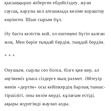
қысыңқырап жіберген ебдейсіздеу, жуан
саусақ, карулы кол алғашкыда көзіме кораштау
көрінген. Шын сырым бұл.
Әу баста келістік кой, ол ештеңені бүгіп калған
жоқ. Мен бәрін тывдай бердім, тыңдай бердім.
* * *
Окушым, сырлы сөз болса, бізге қия көр, ал
әңгімеміз ұнаса сіздерге мың рахмет. Әйтеуір
менін «дертім» осы кейіпкердің барлық тыныс-
тіршілігі, оны көзім көрді, кұлағым естіді,
ақыры жүрегімді жаулап алды.