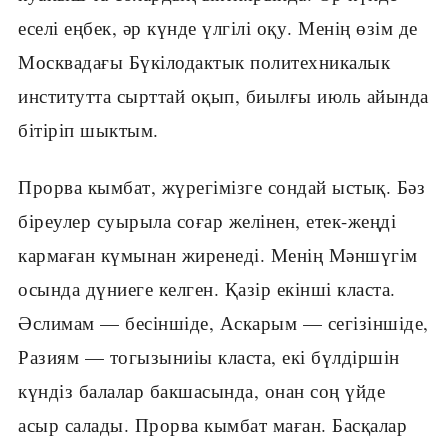
еселі еңбек, әр күнде үлгілі оқу. Менің өзім де
Москвадағы Бүкілодактык политехникалык
институтта сырттай оқып, биылғы июль айында
бітіріп шыктым.
Прорва кымбат, жүрегімізге сондай ыстық. Бәз
біреулер суырыла соғар желінен, етек-жеңді
кармаған күмынан жиренеді. Менің Мәншүгім
осында дүниеге келген. Қазір екінші класта.
Әслимам — бесіншіде, Аскарым — сегізіншіде,
Разиям — тогызыниіы класта, екі бүлдіршін
күндіз балалар бакшасында, онан соң үйде
асыр салады. Прорва кымбат маған. Басқалар