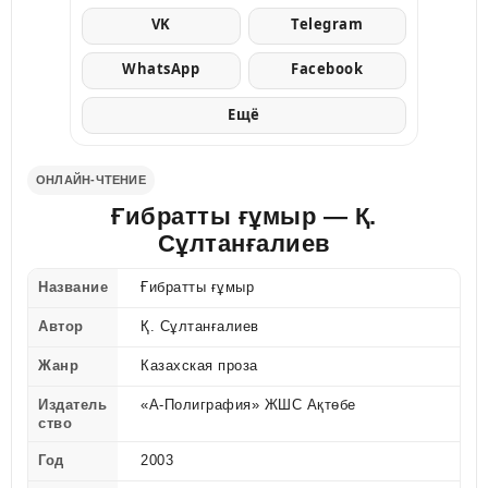
VK
Telegram
WhatsApp
Facebook
Ещё
ОНЛАЙН-ЧТЕНИЕ
Ғибратты ғұмыр — Қ.
Сұлтанғалиев
Название
Ғибратты ғұмыр
Автор
Қ. Сұлтанғалиев
Жанр
Казахская проза
Издатель
«А-Полиграфия» ЖШС Ақтөбе
ство
Год
2003