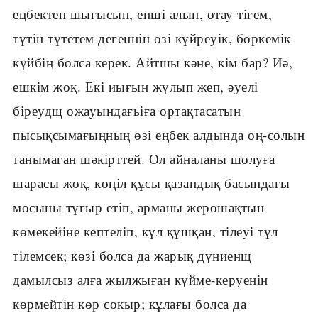
ецбектен шығысып, енші алып, отау тігем,
түтін түтетем дегеннін өзі күйреуік, боркемік
күйбің болса керек. Айтшы кәне, кім бар? Иә,
ешкім жоқ. Екі иығын жүлып жеп, әуелі
біреудщ ожауындағьіға ортақтасатын
пысықсымағыңның өзі еңбек алдында оң-солын
танымаган шәкірттей. Ол айналаны шолуға
шарасы жоқ, көңіл құсы қазандық басындағы
мосыны тұғыр етіп, арманы жерошақтын
көмекейіне кептеліп, күл құшқан, тілеуі тұл
тілемсек; көзі болса да жарық дүниенщ
дамылсыз алға жылжыған күйме-керуенін
көрмейтін көр сокыр; кұлағы болса да