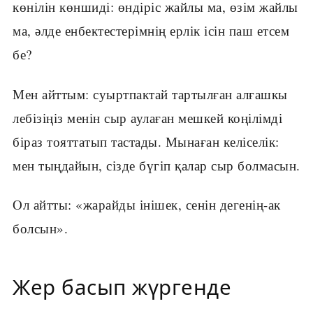
көнілін көншиді: өндіріс жайлы ма, өзім жайлы
ма, әлде енбектестерімнің ерлік ісін паш етсем
бе?
Мен айттым: суыртпактай тартылған алғашкы
лебізіңіз менін сыр аулаған мешкей коңілімді
біраз тояттатып тастады. Мынаған келіселік:
мен тыңдайын, сізде бүгіп қалар сыр болмасын.
Ол айтты: «жарайды інішек, сенін дегенің-ак
болсын».
Жер басып жүргенде