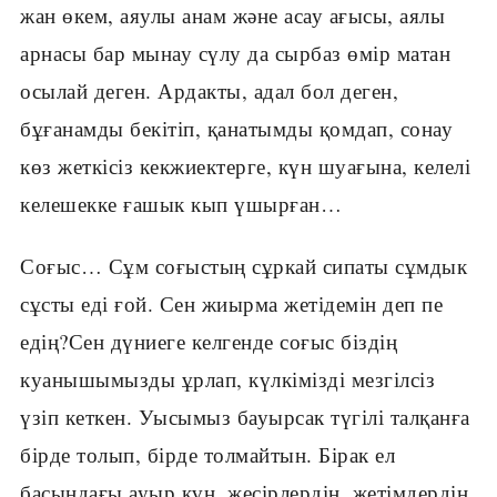
жан өкем, аяулы анам және асау ағысы, аялы
арнасы бар мынау сүлу да сырбаз өмір матан
осылай деген. Ардакты, адал бол деген,
бұғанамды бекітіп, қанатымды қомдап, сонау
көз жеткісіз кекжиектерге, күн шуағына, келелі
келешекке ғашык кып үшырған…
Соғыс… Сұм соғыстың сұркай сипаты сұмдык
сұсты еді ғой. Сен жиырма жетідемін деп пе
едің?Сен дүниеге келгенде соғыс біздің
куанышымызды ұрлап, күлкімізді мезгілсіз
үзіп кеткен. Уысымыз бауырсак түгілі талқанға
бірде толып, бірде толмайтын. Бірак ел
басындағы ауыр күн, жесірлердің, жетімдердің