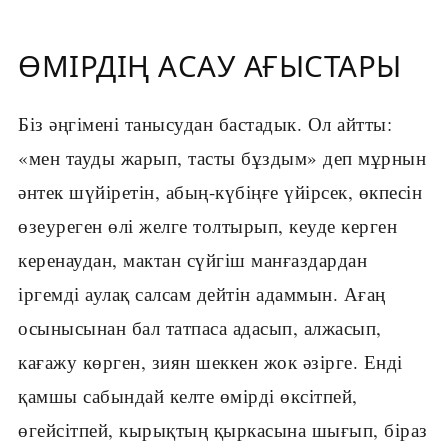
ӨМІРДІҢ АСАУ АҒЫСТАРЫ
Біз әңгімені танысудан бастадык. Ол айтты:
«мен тауды жарып, тасты бұздым» деп мұрнын
әнтек шүйіретін, абың-күбіңғе үйірсек, өкпесін
өзеуреген өлі желге толтырып, кеуде керген
керенаудан, мактан сүйгіш манғаздардан
іргемді аулақ салсам дейтін адаммын. Ағаң
осынысынан бал татпаса адасып, алжасып,
кағажу көрген, зиян шеккен жок әзірге. Енді
қамшы сабындай келте өмірді өксітпей,
өгейсітпей, кырықтың қыркасына шығып, біраз