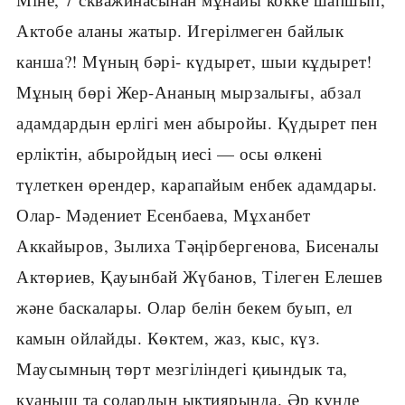
Актобе аланы жатыр. Игерілмеген байлык
канша?! Мүның бәрі- күдырет, шыи кұдырет!
Мұның бөрі Жер-Ананың мырзалығы, абзал
адамдардын ерлігі мен абыройы. Қүдырет пен
ерліктін, абыройдың иесі — осы өлкені
түлеткен өрендер, карапайым енбек адамдары.
Олар- Мәдениет Есенбаева, Мұханбет
Аккайыров, Зылиха Тәңірбергенова, Бисеналы
Актөриев, Қауынбай Жүбанов, Тілеген Елешев
және баскалары. Олар белін бекем буып, ел
камын ойлайды. Көктем, жаз, кыс, күз.
Маусымның төрт мезгіліндегі қиындык та,
куаныш та солардың ыктиярында. Әр күнде