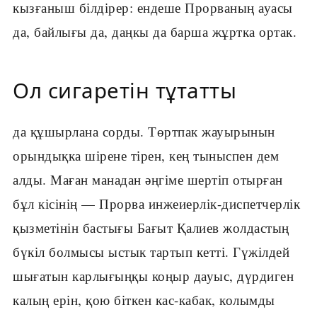
кызғаныш білдірер: ендеше Прорваның ауасы
да, байлығы да, даңкы да барша жұртка ортак.
Ол сигаретін тұтатты
да құшырлана сорды. Төртпак жауырынын
орындықка шірене тірен, кең тыныспен дем
алды. Маған манадан әңгіме шертіп отырған
бұл кісінің — Прорва инжеиерлік-диспетчерлік
қызметінін бастығы Бағыт Қалиев жолдастың
бүкіл болмысы ыстык тартып кетті. Гүжілдей
шығатын карлығыңқы коңыр дауыс, дүрдиген
калың ерін, қою біткен кас-кабак, колымды