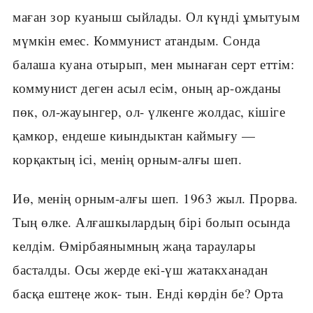
маған зор куаныш сыйлады. Ол күнді ұмытуым
мүмкін емес. Коммунист атандым. Сонда
балаша куана отырып, мен мынаған серт еттім:
коммунист деген асыл есім, оның ар-ожданы
пөк, ол-жауынгер, ол- үлкенге жолдас, кішіге
қамкор, ендеше киындыктан каймығу —
корқактың ісі, менің орным-алғы шеп.
Иө, менің орным-алғы шеп. 1963 жыл. Прорва.
Тың өлке. Алғашкылардың бірі болып осында
келдім. Өмірбаянымның жаңа тараулары
басталды. Осы жерде екі-үш жатакханадан
басқа ештеңе жок- тын. Енді көрдін бе? Орта