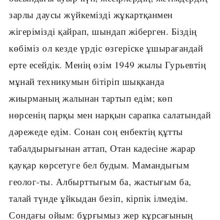
зарлы даусы жүйкемізді жұкартқанмен
жігерімізді қайрап, шындап жіберген. Біздің
көбіміз ол кезде үрдіс өзгеріске ұшырағандай
ерте есейдік. Менің өзім 1949 жылы Гурьевтің
мұнай техникумын бітіріп шықканда
жиырманың жалынан тартып едім; көп
нөрсенің парқы мен нарқын сарапка салатындай
дәрежеде едім. Сонан соң енбектің құтты
табалдырығынан аттап, Отан кадесіне жарар
қауқар көрсетуге бел будым. Мамандығым
геолог-ты. Албырттығым ба, жастығым ба,
талай түнде ұйкыдан безіп, кірпік ілмедім.
Сондағы ойым: бұрғымыз жер кұрсағының