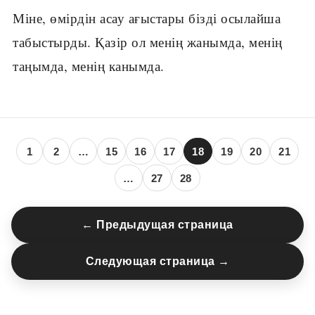
Міне, өмірдін асау ағыстары бізді осылайша
табыстырды. Қазір ол менің жанымда, менің
таңымда, менің канымда.
1
2
…
15
16
17
18
19
20
21
…
27
28
← Предыдущая страница
Следующая страница →