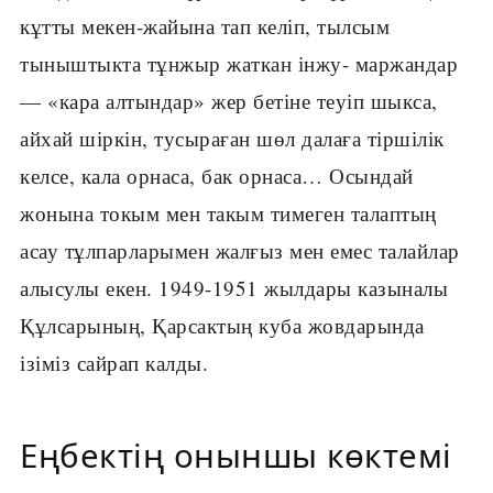
кұтты мекен-жайына тап келіп, тылсым
тыныштыкта тұнжыр жаткан інжу- маржандар
— «кара алтындар» жер бетіне теуіп шыкса,
айхай шіркін, тусыраған шөл далаға тіршілік
келсе, кала орнаса, бак орнаса… Осындай
жонына токым мен такым тимеген талаптың
асау тұлпарларымен жалғыз мен емес талайлар
алысулы екен. 1949-1951 жылдары казыналы
Құлсарының, Қарсактың куба жовдарында
ізіміз сайрап калды.
Еңбектің оныншы көктемі