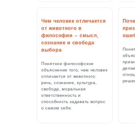
Чем человек отличается
Поче
от животного в
приз
философии — смысл,
оши
сознание и свобода
Поня
выбора
объяс
приз
Понятное философское
делае
объяснение того, чем человек
отнош
отличается от животного:
решен
речь, сознание, культура,
свобода, моральная
ответственность и
способность задавать вопрос
о самом себе.