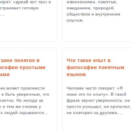
ворит: «думай вот так» и
изменениями, памятью,
страивает готовую
ожиданием, природой,
у…
обществом и внутренним
опытом.
такое понятие в
Что такое опыт в
ософии простыми
философии понятным
вами
языком
ек может произнести
Человек часто говорит: «Я
 и быть уверенным, что
знаю это по опыту». В такой
онятно. Но иногда за
фразе звучит уверенность: не
 и тем же словом у
просто услышал, не прочитал
ых людей скрываются…
не повторил за другими,…