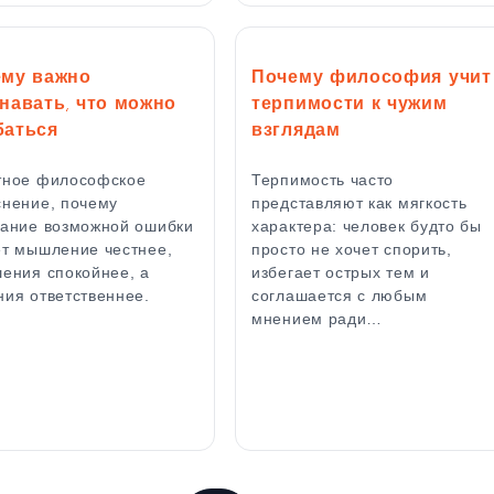
му важно
Почему философия учит
навать, что можно
терпимости к чужим
баться
взглядам
тное философское
Терпимость часто
нение, почему
представляют как мягкость
нание возможной ошибки
характера: человек будто бы
т мышление честнее,
просто не хочет спорить,
ения спокойнее, а
избегает острых тем и
ия ответственнее.
соглашается с любым
мнением ради…