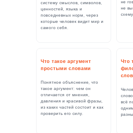
не го
систему смыслов, символов,
не вы
ценностей, языка и
схем
повседневных норм, через
которые человек видит мир и
самого себя.
Что такое аргумент
Что 
простыми словами
фил
сло
Понятное объяснение, что
такое аргумент: чем он
Челов
отличается от мнения,
слово
давления и красивой фразы,
всё п
из каких частей состоит и как
одним
проверить его силу.
разн