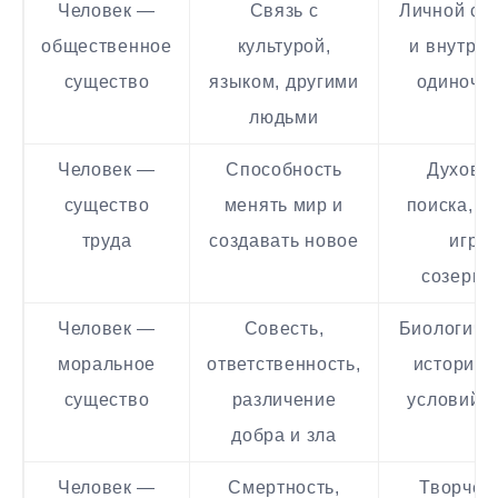
Человек —
Связь с
Личной св
общественное
культурой,
и внутре
существо
языком, другими
одиноче
людьми
Человек —
Способность
Духовн
существо
менять мир и
поиска, л
труда
создавать новое
игры,
созерца
Человек —
Совесть,
Биологиче
моральное
ответственность,
историче
существо
различение
условий 
добра и зла
Человек —
Смертность,
Творчес