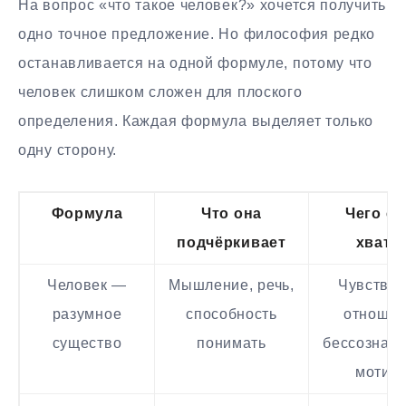
На вопрос «что такое человек?» хочется получить
одно точное предложение. Но философия редко
останавливается на одной формуле, потому что
человек слишком сложен для плоского
определения. Каждая формула выделяет только
одну сторону.
Формула
Что она
Чего ей
подчёркивает
хвата
Человек —
Мышление, речь,
Чувств, т
разумное
способность
отношен
существо
понимать
бессознат
мотив