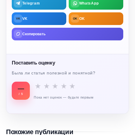
Telegram
WhatsApp
VK
OK
VK
OK
Скопировать
Поставить оценку
Была ли статья полезной и понятной?
★
★
★
★
★
—
/ 5
Пока нет оценок — будьте первым
Похожие публикации