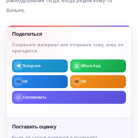
равнодушными тогда, когда рядом кому-то
больно.
Поделиться
Сохраните материал или отправьте тому, кому он
пригодится.
Telegram
WhatsApp
VK
OK
VK
OK
Скопировать
Поставить оценку
Была ли статья полезной и понятной?