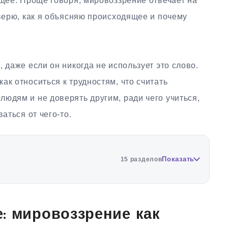
ущее. Проще говоря, мировоззрение отвечает на
 верю, как я объясняю происходящее и почему
 даже если он никогда не использует это слово.
ак относиться к трудностям, что считать
юдям и не доверять другим, ради чего учиться,
аться от чего-то.
Показать
15 разделов
: мировоззрение как