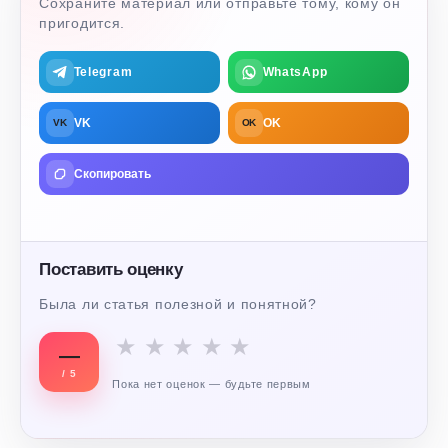
Сохраните материал или отправьте тому, кому он
пригодится.
Telegram
WhatsApp
VK
OK
VK
OK
Скопировать
Поставить оценку
Была ли статья полезной и понятной?
★
★
★
★
★
—
/ 5
Пока нет оценок — будьте первым