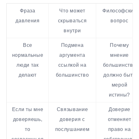
Фраза
Что может
Философский
давления
скрываться
вопрос
внутри
Все
Подмена
Почему
нормальные
аргумента
мнение
люди так
ссылкой на
большинства
делают
большинство
должно быть
мерой
истины?
Если ты мне
Связывание
Доверие
доверяешь,
доверия с
отменяет
то
послушанием
право на