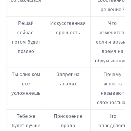
согласишься
собственное
решение?
Решай
Искусственная
Что
сейчас,
срочность
изменится,
потом будет
если я возьму
поздно
время на
обдумывание?
Ты слишком
Запрет на
Почему
все
анализ
ясность
усложняешь
называют
сложностью?
Тебе же
Присвоение
Кто
будет лучше
права
определяет,