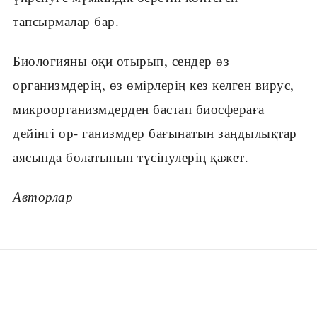
тапсырмалар бар.
Биологияны оқи отырып, сендер өз
организмдерің, өз өмірлерің кез келген вирус,
микроорганизмдерден бастап биосфераға
дейінгі ор- ганизмдер бағынатын заңдылықтар
аясында болатынын түсінулерің қажет.
Авторлар