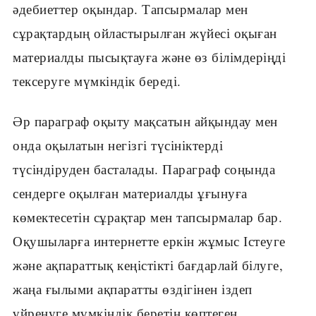
әдебиеттер оқындар. Тапсырмалар мен
сұрақтардың ойластырылған жүйесі оқыған
материалды пысықтауға және өз білімдеріңді
тексеруге мүмкіндік береді.
Әр параграф оқыту мақсатын айқындау мен
онда оқылатын негізгі түсініктерді
түсіндіруден басталады. Параграф соңында
сендерге оқылған материалды ұғынуға
көмектесетін сұрақтар мен тапсырмалар бар.
Оқушыларға интернетте еркін жұмыс Істеуге
және ақпараттық кеңістікті бағдарлай білуге,
жаңа ғылыми ақпаратты өздігінен іздеп
үйренуге мүмкіндік беретін көптеген