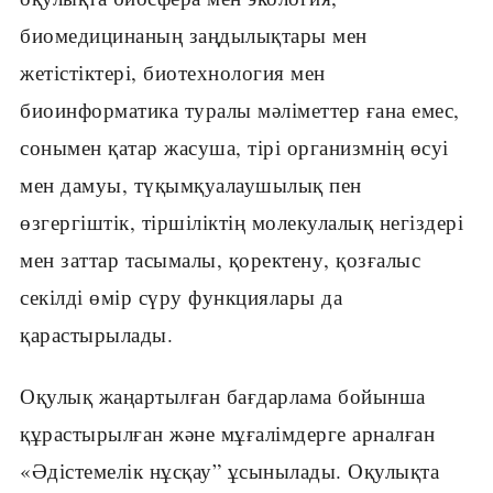
биомедицинаның заңдылықтары мен
жетістіктері, биотехнология мен
биоинформатика туралы мәліметтер ғана емес,
сонымен қатар жасуша, тірі организмнің өсуі
мен дамуы, түқымқуалаушылық пен
өзгергіштік, тіршіліктің моле­кулалық негіздері
мен заттар тасымалы, қоректену, қозғалыс
секілді өмір сүру функциялары да
қарастырылады.
Оқулық жаңартылған бағдарлама бойынша
құрастырылған және мұғалімдерге арналған
«Әдістемелік нұсқау” ұсынылады. Оқулықта