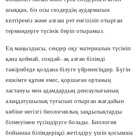
шыққан, біз осы сөздердің аудармасын
келтіреміз және алғаш рет енгізіліп отырған
терминдерге түсінік беріп отырамыз.
Ең маңыздысы, сендер оқу материалын түсініп
қана қоймай, сондай- ақ алған білімді
тәжірибеде қолдана білуге үйренесіңдер. Бүгін
ешкімге құпия емес, қоршаған ортаның
ластануы мен адамдардың денсаулығының
алаңдатушылық туғызып отырған жағдайын
көбіне негізгі биологиялық заңдылықтарды
білмеуімен түсіндіруге болады. Биология
бойынша білімдеріңді жетілдіру үшін қосымша