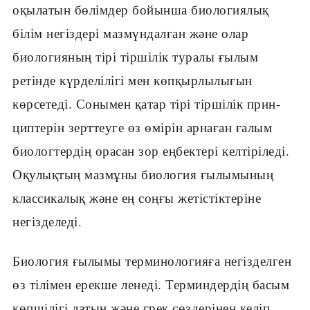
оқылатын бөлімдер бойынша биологиялық
білім негіздері мазмүндалған және олар
биологияның тірі тіршілік туралы ғылым
ретінде күрделілігі мен көпқырлылығын
көрсетеді. Сонымен қатар тірі тіршілік прин-
циптерін зерттеуге өз өмірін арнаған ғалым
биологтердің орасан зор еңбектері келтіріледі.
Оқулықтың мазмұны биология ғылымының
классикалық және ең соңғы жетістіктеріне
негізделеді.
Биология ғылымы терминологияға негізделген
өз тілімен ерекше ленеді. Терминдердің басым
көпшілігі латын және грек сөздерінен келіп