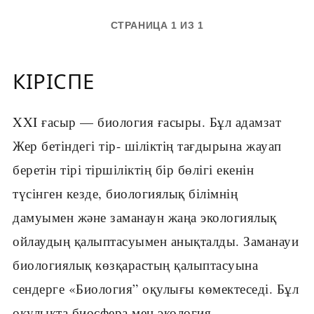
СТРАНИЦА 1 ИЗ 1
КІРІСПЕ
XXI ғасыр — биология ғасыры. Бұл адамзат
Жер бетіндегі тір- шіліктің тағдырына жауап
беретін тірі тіршіліктің бір бөлігі екенін
түсінген кезде, биологиялық білімнің
дамуымен және заманаун жаңа экологиялық
ойлаудың қалыптасуымен анықталды. Заманауи
биологиялық көзқарастың қалыптасуына
сендерге «Биология” оқулығы көмектеседі. Бұл
оқулықта биосфера мен экология,