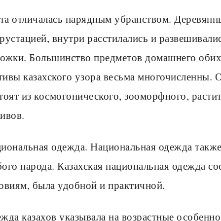
а отличалась нарядным убранством. Деревянн
рустацией, внутри расстилались и развешивали
ожки. Большинство предметов домашнего обих
ивы казахского узора весьма многочисленны. 
тоят из космогонического, зооморфного, расти
ивов.
иональная одежда. Национальная одежда такж
ого народа. Казахская национальная одежда со
овиям, была удобной и практичной.
жда казахов указывала на возрастные особенно