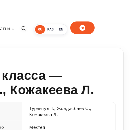
атьи
RU
ҚАЗ
EN
 класса —
, Кожакеева Л.
Турлыгул Т., Жолдасбаев С.,
Кожакеева Л.
во
Мектеп