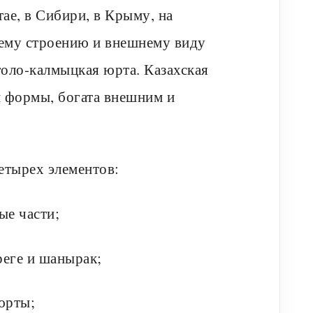
тае, в Сибири, в Крыму, на
оему строению и внешнему виду
голо-калмыцкая юрта. Казахская
й формы, богата внешним и
четырех элементов:
ые части;
еге и шанырак;
юрты;