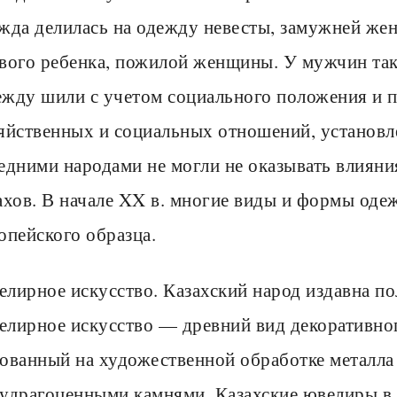
жда делилась на одежду невесты, замужней ж
вого ребенка, пожилой женщины. У мужчин так
жду шили с учетом социального положения и п
яйственных и социальных отношений, установл
едними народами не могли не оказывать влиян
ахов. В начале XX в. многие виды и формы од
опейского образца.
лирное искусство. Казахский народ издавна п
лирное искусство — древний вид декоративног
ованный на художественной обработке металла 
удрагоценными камнями. Казахские ювелиры в