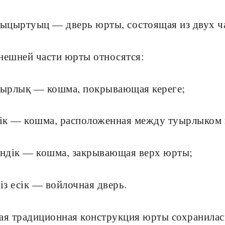
сыцыртуыц — дверь юрты, состоящая из двух ч
нешней части юрты относятся:
уырлық — кошма, покрывающая кереге;
зік — кошма, расположенная между туырлыком 
рндік — кошма, закрывающая верх юрты;
иіз есік — войлочная дверь.
ая традиционная конструкция юрты сохранилась