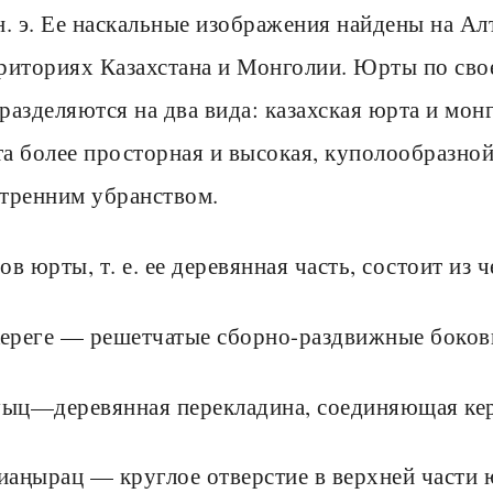
н. э. Ее наскальные изображения найдены на Ал
риториях Казахстана и Монголии. Юрты по св
разделяются на два вида: казахская юрта и мон
а более просторная и высокая, куполообразно
тренним убранством.
ов юрты, т. е. ее деревянная часть, состоит из 
кереге — решетчатые сборно-раздвижные боков
уыц—деревянная перекладина, соединяющая кер
іиаңырац — круглое отверстие в верхней части 