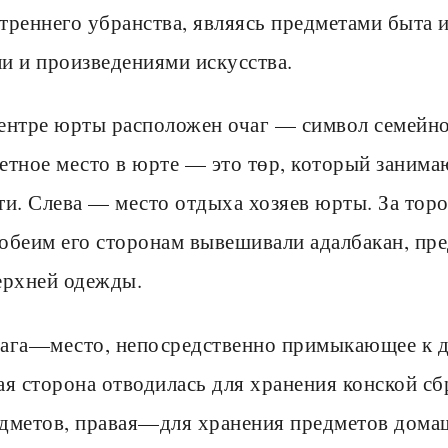
треннего убранства, являясь предметами быта 
и и произведениями искусства.
ентре юрты расположен очаг — символ семейно
етное место в юрте — это төр, который заним
ти. Слева — место отдыха хозяев юрты. За тор
обеим его сторонам вывешивали адалбакан, пр
ерхней одежды.
ага—место, непосредственно примыкающее к дв
ая сторона отводилась для хранения конской с
дметов, правая—для хранения предметов дома