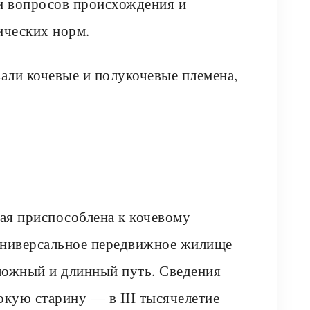
и вопросов происхождения и
ических норм.
али кочевые и полукочевые племена,
рая приспособлена к кочевому
универсальное передвижное жилище
ложный и длинный путь. Сведения
окую старину — в III тысячелетие