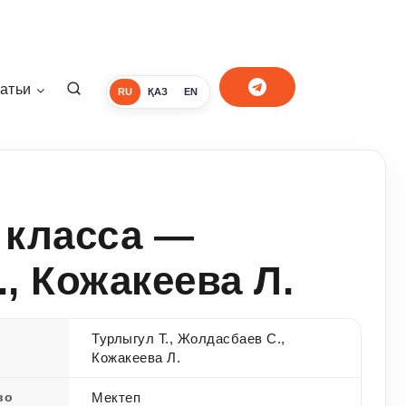
атьи
RU
ҚАЗ
EN
 класса —
, Кожакеева Л.
Турлыгул Т., Жолдасбаев С.,
Кожакеева Л.
во
Мектеп