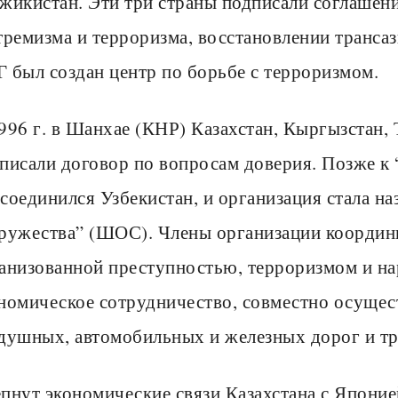
жикистан. Эти три страны подписали соглашени
тремизма и терроризма, восстановлении транса
 был создан центр по борьбе с терроризмом.
996 г. в Шанхае (КНР) Казахстан, Кыргызстан,
писали договор по вопросам доверия. Позже к
соединился Узбекистан, и организация стала н
ружества” (ШОС). Члены организации координи
анизованной преступностью, терроризмом и на
номическое сотрудничество, совместно осущес
душных, автомобильных и железных дорог и т
пнут экономические связи Казахстана с Япони