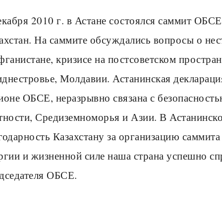
екабря 2010 г. в Астане состоялся саммит ОБС
ахстан. На саммите обсуждались вопросы о не
фганистане, кризисе на постсоветском простран
днестровье, Молдавии. Астанинская декларация
ионе ОБСЕ, неразрывно связана с безопасност
тности, Средиземноморья и Азии. В Астанинск
годарность Казахстану за организацию саммита 
ргии и жизненной силе наша страна успешно сп
дседателя ОБСЕ.