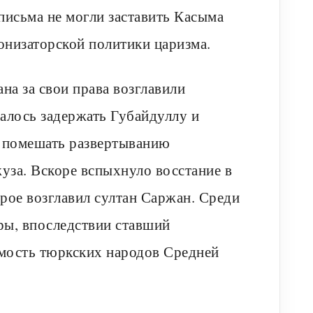
письма не могли заставить Касыма
онизаторской политики царизма.
на за свои права возглавили
алось задержать Губайдуллу и
ла помешать развертыванию
уза. Вскоре вспыхнуло восстание в
рое возглавил султан Саржан. Среди
ры, впоследствии ставший
мость тюркских народов Средней