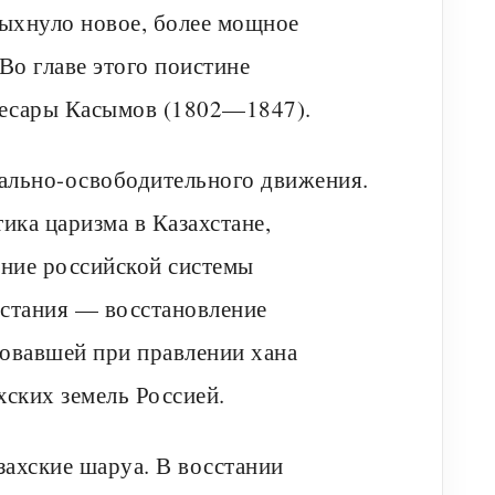
пыхнуло новое, более мощное
Во главе этого поистине
несары Касымов (1802—1847).
ально-освободительного движения.
ка царизма в Казахстане,
ение российской системы
сстания — восстановление
вовавшей при правлении хана
хских земель Россией.
ахские шаруа. В восстании