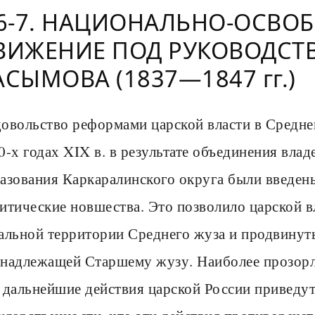
 6-7. НАЦИОНАЛЬНО-ОСВО
ВИЖЕНИЕ ПОД РУКОВОДСТ
АСЫМОВА (1837—1847 гг.)
овольство реформами царской власти в Средн
0-х годах XIX в. в результате объединения влад
азования Каркаралинского округа были введен
итические новшества. Это позволило царской 
альной территории Среднего жуза и продвинуть
надлежащей Старшему жузу. Наиболее прозорли
 дальнейшие действия царской России приведут