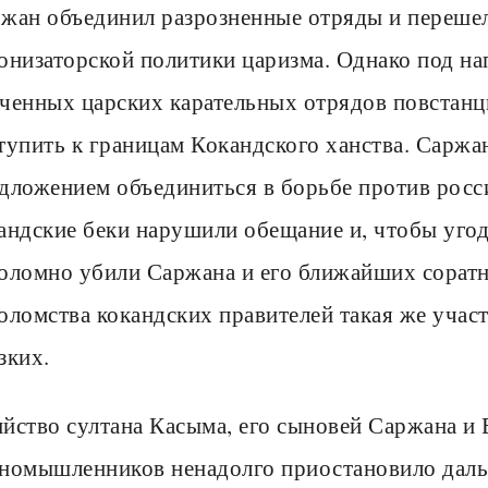
жан объединил разрозненные отряды и перешел
онизаторской политики царизма. Однако под 
ченных царских карательных отрядов повста
тупить к границам Кокандского ханства. Саржан
дложением объединиться в борьбе против росс
андские беки нарушили обещание и, чтобы угод
оломно убили Саржана и его ближайших соратник
оломства кокандских правителей такая же участ
зких.
йство султана Касыма, его сыновей Саржана и
номышленников ненадолго приостановило даль