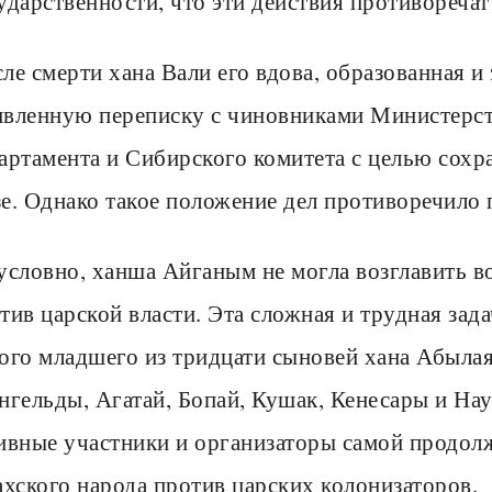
ударственности, что эти действия противореча
ле смерти хана Вали его вдова, образованная и
вленную переписку с чиновниками Министерств
артамента и Сибирского комитета с целью сохр
е. Однако такое положение дел противоречило 
условно, ханша Айганым не могла возглавить 
тив царской власти. Эта сложная и трудная зад
ого младшего из тридцати сыновей хана Абылая
нгельды, Агатай, Бопай, Кушак, Кенесары и На
ивные участники и организаторы самой продол
ахского народа против царских колонизаторов.