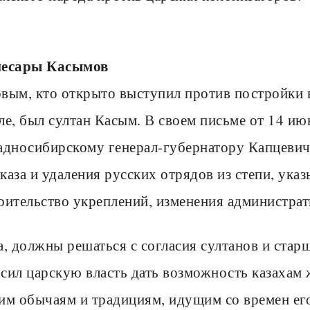
несары Касымов
вым, кто открыто выступил против постройки 
ле, был султан Касым. В своем письме от 14 ию
адносибирскому генерал-губернатору Капцевич
каза и удаления русских отрядов из степи, указ
оительство укреплений, изменения администра
а, должны решаться с согласия султанов и стар
сил царскую власть дать возможность казахам 
им обычаям и традициям, идущим со времен ег