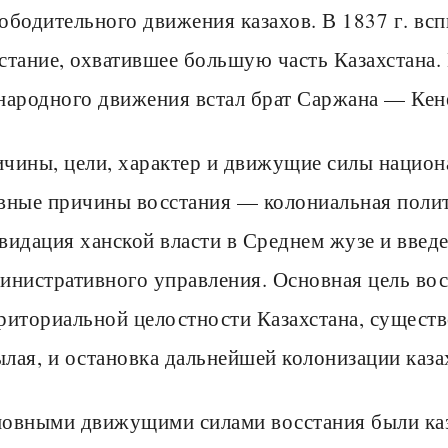
ободительного движения казахов. В 1837 г. вс
стание, охватившее большую часть Казахстана. 
народного движения встал брат Саржана — Ке
чины, цели, характер и движущие силы национ
вные причины восстания — колониальная полити
видация ханской власти в Среднем жузе и введ
инистративного управления. Основная цель во
риториальной целостности Казахстана, сущест
лая, и остановка дальнейшей колонизации каза
овными движущими силами восстания были каз