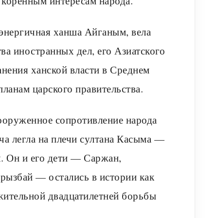
т коренным интересам народа.
 энергичная ханша Айганым, вела
а иностранных дел, его Азиатского
анения ханской власти в Среднем
планам царского правительства.
вооруженное сопротивление народа
ача легла на плечи султана Касыма —
. Он и его дети — Саржан,
урызбай — остались в истории как
жительной двадцатилетней борьбы