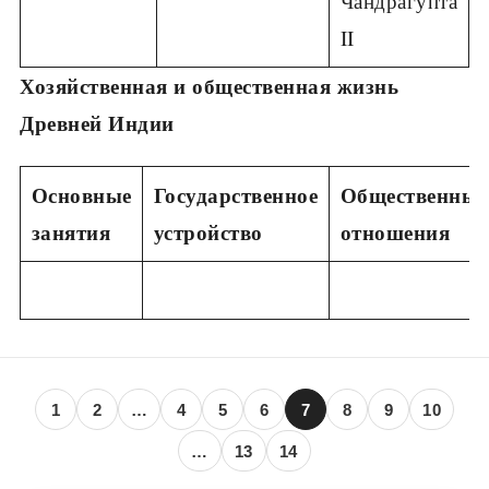
Чандрагупта
II
Хозяйственная и общественная жизнь
Древней Индии
Основные
Государственное
Общественные
занятия
устройство
отношения
1
2
…
4
5
6
7
8
9
10
…
13
14