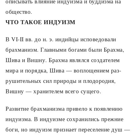
описывать влияние индуизма и буддизма на
общество.
ЧТО ТАКОЕ ИНДУИЗМ
В VI-II вв. до н. э. индийцы исповедовали
брахманизм. Главными богами были Брахма,
Шива и Вишну. Брахма являлся создателем
мира и порядка, Шива — воплощением раз­
рушительных сил природы и плодородия,
Вишну — хранителем всего сущего.
Развитие брахманизма привело к появ­лению
индуизма. В индуизме сохранились прежние
боги, но индуизм признает пересе­ление душ —