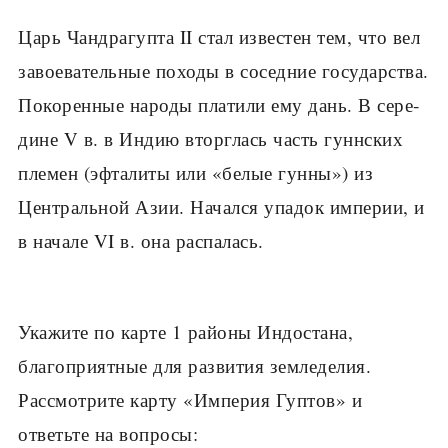
Царь Чандрагупта II стал известен тем, что вел
завоевательные походы в соседние государства.
Покоренные народы платили ему дань. В сере­
дине V в. в Индию вторглась часть гуннских
племен (эфталиты или «бе­лые гунны») из
Центральной Азии. Начался упадок империи, и
в начале VI в. она распалась.
Укажите по карте 1 районы Индостана,
благоприятные для развития земледелия.
Рассмотрите карту «Империя Гуптов» и
ответьте на вопросы: