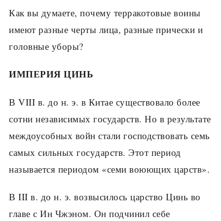
Как вы думаете, поче­му терракотовые воины
имеют разные черты лица, разные прически и
голов­ные уборы?
ИМПЕРИЯ ЦИНЬ
В VIII в. до н. э. в Китае существовало более
сотни независимых государств. Но в результате
междоусобных войн стали господствовать семь
самых сильных госу­дарств. Этот период
называется периодом «семи воюющих царств».
В III в. до н. э. возвысилось царство Цинь во
главе с Ин Чжэном. Он подчинил себе