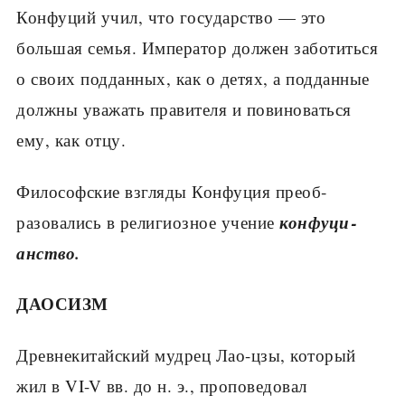
Конфуций учил, что государство — это
большая семья. Император должен заботить­ся
о своих подданных, как о детях, а поддан­ные
должны уважать правителя и повиновать­ся
ему, как отцу.
Философские взгляды Конфуция преоб­
конфуци­
разовались в религиозное учение
анство.
ДАОСИЗМ
Древнекитайский мудрец Лао-цзы, ко­торый
жил в VI-V вв. до н. э., проповедовал