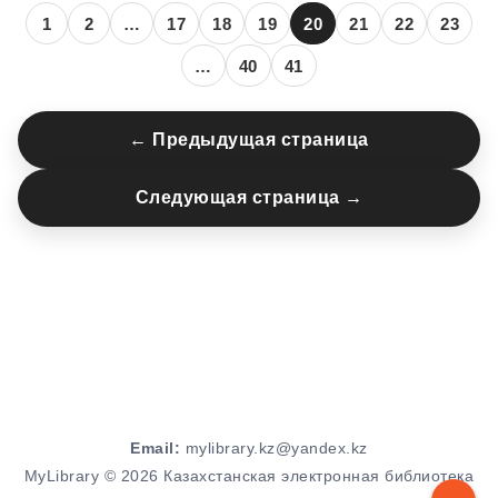
1
2
…
17
18
19
20
21
22
23
…
40
41
← Предыдущая страница
Следующая страница →
Email:
mylibrary.kz@yandex.kz
MyLibrary © 2026 Казахстанская электронная библиотека