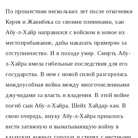
По прошествии нескольких лет после откочевки
Керея и Жанибека со своими племенами, хан
Абу-л-Хайр направился с войском в новое их
местопребывание, дабы наказать примерно за
отступничество. И в походе умер. Смерть Абу-
л-Хайра имела гибельные последствия для его
государства. В нем с новой силой разгорелась
междоусобная война между многочисленными
джучидами за власть и владения. В этой войне
погиб сын Абу-л-Хайра, Шейх Хайдар-хан. В
свою очередь, внуку Абу-л-Хайра пришлось
вести затяжную и выматывающую войну в
казахских южных городах и степях с местными