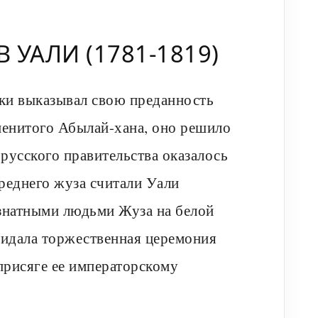
 УАЛИ (1781-1819)
ски выказывал свою преданность
менитого Абылай-хана, оно решило
русского правительства оказалось
реднего жуза считали Уали
знатными людьми Жуза на белой
жидала торжественная церемония
присяге ее императорскому