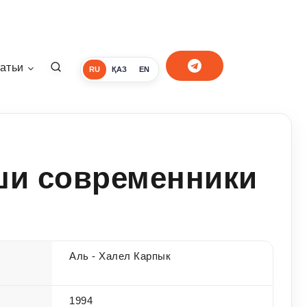
атьи
RU
ҚАЗ
EN
ши современники
Аль - Халел Карпык
1994