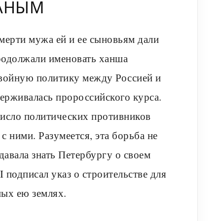
ГАНЫМ
ерти мужа ей и ее сыновьям дали
родолжали именовать ханша
двойную политику между Россией и
ерживалась пророссийского курса.
 число политических противников
с ними. Разумеется, эта борьба не
авала знать Петербургу о своем
I подписал указ о строительстве для
ных ею землях.