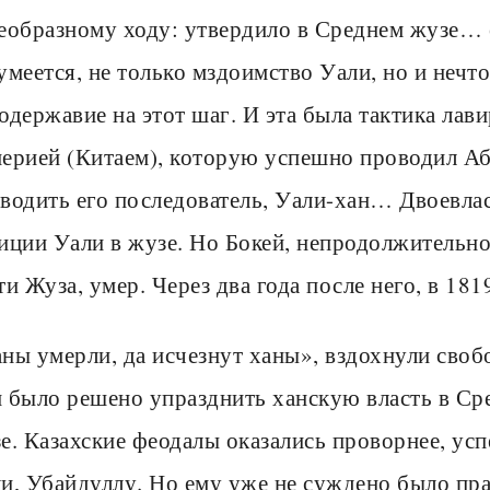
еобразному ходу: утвердило в Среднем жузе… 
умеется, не только мздоимство Уали, но и нечто
одержавие на этот шаг. И эта была тактика ла
ерией (Китаем), которую успешно проводил Аб
водить его последователь, Уали-хан… Двоевла
иции Уали в жузе. Но Бокей, непродолжительно
ти Жуза, умер. Через два года после него, в 181
ны умерли, да исчезнут ханы», вздохнули своб
 было решено упразднить ханскую власть в Сре
е. Казахские феодалы оказались проворнее, усп
и, Убайдуллу. Но ему уже не суждено было пра