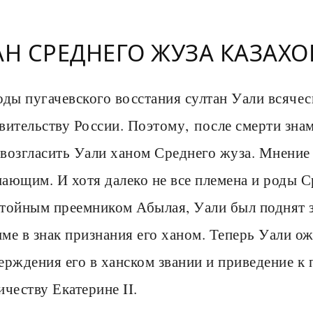
АН СРЕДНЕГО ЖУЗА КАЗАХОВ
оды пугачевского восстания султан Уали всяче
вительству России. Поэтому, после смерти зна
возгласить Уали ханом Среднего жуза. Мнение 
ающим. И хотя далеко не все племена и роды С
тойным преемником Абылая, Уали был поднят 
ме в знак признания его ханом. Теперь Уали о
ерждения его в ханском звании и приведение к 
ичеству Екатерине II.