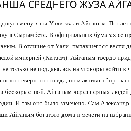
АНША СРЕДНЕГО ЖУЗА АЙ
дшую жену хана Уали звали Айганым. После см
вку в Сырымбете. В официальных бумагах ее п
аным. В отличие от Уали, пытавшегося вести 
ской империей (Китаем), Айганым твердо прид
 не только не поддавалась на уговоры войти в
ьшого северного соседа, но и активно боролась 
а бескорыстной. Айганым через верных людей д
рдии. И там оно было замечено. Сам Александр 
ши Айганым богатого дома и мечети на избран