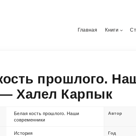
Главная
Книги
Ст
кость прошлого. На
— Халел Карпык
Белая кость прошлого. Наши
Автор
современники
История
Год