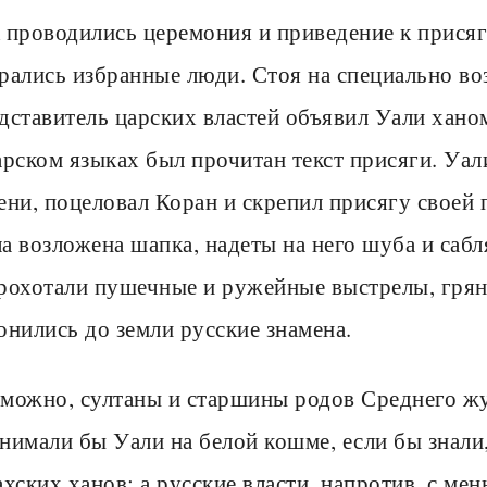
 проводились церемония и приведение к присяг
рались избранные люди. Стоя на специально в
дставитель царских властей объявил Уали хано
арском языках был прочитан текст присяги. Уал
ени, поцеловал Коран и скрепил присягу своей 
а возложена шапка, надеты на него шуба и сабл
рохотали пушечные и ружейные выстрелы, грян
онились до земли русские знамена.
можно, султаны и старшины родов Среднего ж
нимали бы Уали на белой кошме, если бы знали
ахских ханов; а русские власти, напротив, с 