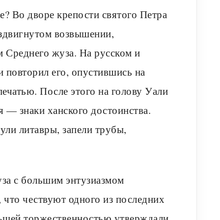
е? Во дворе крепости святого Петра
оздвигнутом возвышении,
м Среднего жуза. На русском и
и повторил его, опустившись на
печатью. После этого на голову Уали
я — знаки ханского достоинства.
ули литавры, запели трубы,
уза с большим энтузиазмом
, что чествуют одного из последних
меньшей торжественностью утверждали