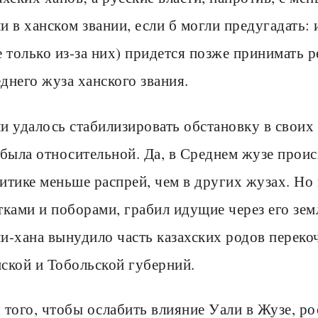
и в ханском звании, если б могли предугадать: 
е только из-за них) придется позже принимать 
днего жуза ханского звания.
и удалось стабилизировать обстановку в своих 
 была относительной. Да, в Среднем жузе проис
итике меньше распрей, чем в других жузах. Но 
тками и поборами, грабил идущие через его зе
и-хана вынудило часть казахских родов перекоч
ской и Тобольской губерний.
 того, чтобы ослабить влияние Уали в Жузе, ро