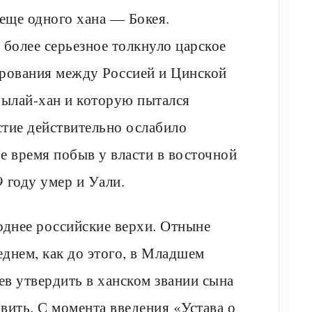
еще одного хана — Бокея.
 более серьезное толкнуло царское
вирования между Россией и Цинской
ылай-хан и которую пытался
стие действительно ослабило
е время побыв у власти в восточной
9 году умер и Уали.
однее российские верхи. Отныне
днем, как до этого, в Младшем
ев утвердить в ханском звании сына
вить. С момента введения «Устава о