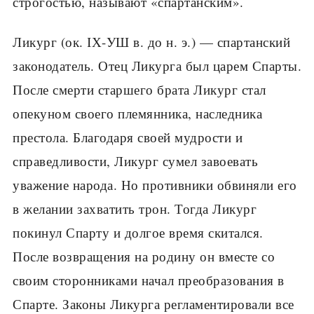
строгостью, на­зывают «спартанским».
Ликург (ок. ІХ-УШ в. до н. э.) — спартанский
зако­нодатель. Отец Ликурга был царем Спарты.
После смерти старшего брата Ликург стал
опекуном своего племянника, наследника
престола. Благодаря своей мудрости и
справедливости, Ликург сумел завоевать
уважение народа. Но противники обвиняли его
в же­лании захватить трон. Тогда Ликург
покинул Спарту и долгое время скитался.
После возвращения на ро­дину он вместе со
своим сторонниками начал преоб­разования в
Спарте. Законы Ликурга регламентиро­вали все