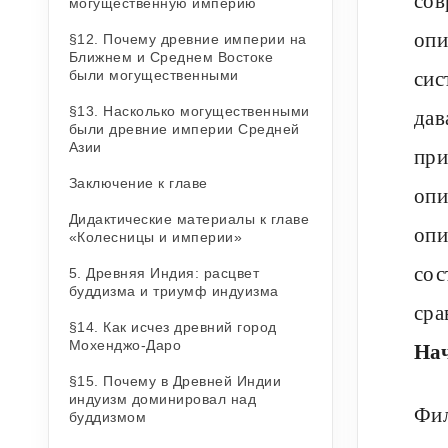
могущественную империю
опи
§12. Почему древние империи на
Ближнем и Среднем Востоке
сис
были могущественными
§13. Насколько могущественными
дав
были древние империи Средней
Азии
при
Заключение к главе
опи
Дидактические материалы к главе
опи
«Колесницы и империи»
сос
5. Древняя Индия: расцвет
буддизма и триумф индуизма
сра
§14. Как исчез древний город
На
Мохенджо-Даро
§15. Почему в Древней Индии
индуизм доминировал над
Фил
буддизмом