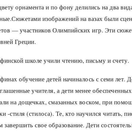
цвету орнамента и по фону делились на два ви
ные.Сюжетами изображений на вазах были сцен
етов — участников Олимпийских игр. Эти сюж
вней Греции.
финской школе учили чтению, письму и счету.
финах обучение детей начиналось с семи лет. 
глашенные учи­теля, а дети менее обеспеченны
али на дощечках, смазанных воском, при помо
ки -стиля (стилоса). Те, кто научился читать, п
м завершить свое об­разование. Дети состоятель