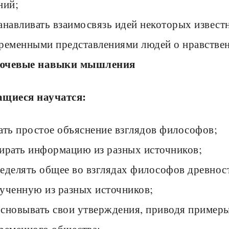
ний;
анавливать взаимосвязь идей некоторых извес
ременными представлениями людей о нравствен
ючевые навыки мышления
щиеся научатся:
ать простое объяснение взглядов филосо­фов;
ирать информацию из разных источников;
еделять общее во взглядах философов древно
ученную из разных источников;
сновывать свои утверждения, приводя примеры
ременно­го общества;