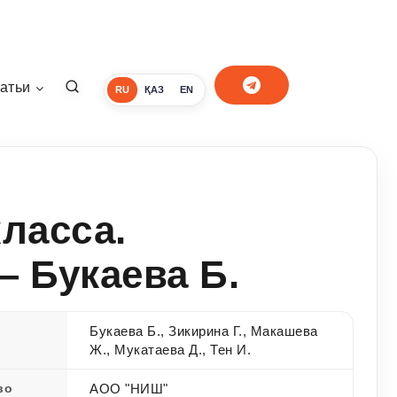
атьи
RU
ҚАЗ
EN
ласса.
— Букаева Б.
Букаева Б., Зикирина Г., Макашева
Ж., Мукатаева Д., Тен И.
во
АОО "НИШ"