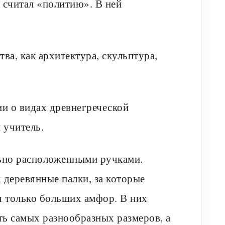
 считал «политию». В ней
ва, как архитектура, скульптура,
ии о видах древнегреческой
 учитель.
ь­но расположенными ручками.
 деревянные палки, за которые
я только больших амфор. В них
ть самых разно­образных размеров, а