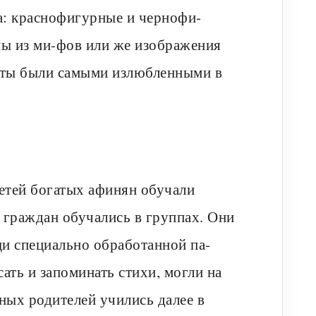
да: краснофигурные и чернофи-
ы из ми-фов или же изображения
еты были самыми излю­бленными в
Детей богатых афинян обучали
х граждан обучались в группах. Они
щи специально обработанной па­
исать и запоминать стихи, могли на
ных родителей учились да­лее в