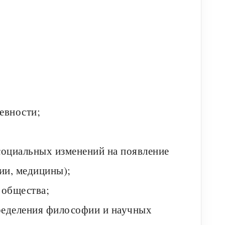
евности;
 социальных изменений на появление
мии, медицины);
 общества;
пределения философии и научных