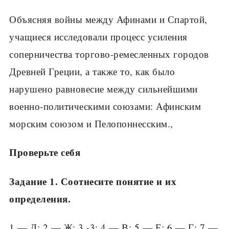
Объясняя войны между Афинами и Спартой,
уча­щиеся исследовали процесс усиления
соперниче­ства торгово-ремесленных городов
Древней Греции, а также то, как было
нарушено равновесие меж­ду сильнейшими
военно-политическими союзами: Афинским
морским союзом и Пелопоннесским.,
Проверьте себя
Задание 1. Соотнесите понятие и их
определения.
1 — Д; 2 — Ж; 3 -3; 4 — В; 5 — Е; 6 — Г; 7 —