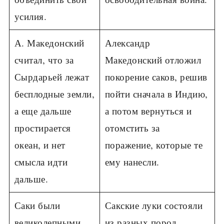
усилия.
А. Македонский
Александр
считал, что за
Македонский отложил
Сырдарьей лежат
покорение саков, решив
бесплодные земли,
пойти сначала в Индию,
а еще дальше
а потом вернуться и
простирается
отомстить за
океан, и нет
поражение, которые те
смысла идти
ему нанесли.
дальше.
Саки были
Сакские луки состояли
великолепными
из разных пород