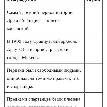
Самый древний период истории
Древ­ней Греции — крито-
микенский.
В 1900 году французский археолог
Ар­тур Эванс провел раскопки
города Мике­ны.
Периэки были свободными людь­ми,
они обладали теми же правами, что
и спартанцы.
Предками спартанцев были племена
дорийцев, прибывшие в Грецию с