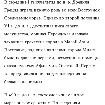
В середине I тысячелетия до н. э. Древняя
Греция играла важную роль во всем Восточном
Средизем­номорье. Однако во второй половине
VI в. до н. э., достигшая пика своего
могущества, мощная Персид­ская держава
захватила греческие города в Малой Азии.
Восстание, поднятое жителями города Милет,
было подавлено персами, несмотря на помощь,
ока­занную ему Афинами и Эретрией. Персам
же пред­ставился повод для нападения на
балканские полисы.
В 490 г. до н. э. состоялось знаменитое
марафон­ское сражение. По сведениям