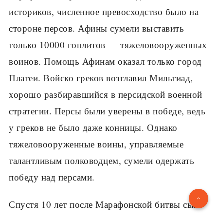
историков, численное превосходство было на
стороне персов. Афины су­мели выставить
только 10000 гоплитов — тяжелово­оруженных
воинов. Помощь Афинам оказал только город
Платеи. Войско греков возглавил Мильтиад,
хорошо разбиравшийся в персидской военной
стра­тегии. Персы были уверены в победе, ведь
у греков не было даже конницы. Однако
тяжеловооруженные воины, управляемые
талантливым полководцем, су­мели одержать
победу над персами.
Спустя 10 лет после Марафонской битвы сын